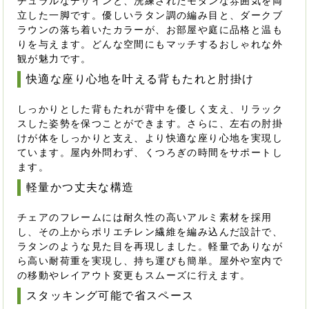
チュラルなデザインと、洗練されたモダンな雰囲気を両
立した一脚です。優しいラタン調の編み目と、ダークブ
ラウンの落ち着いたカラーが、お部屋や庭に品格と温も
りを与えます。どんな空間にもマッチするおしゃれな外
観が魅力です。
快適な座り心地を叶える背もたれと肘掛け
しっかりとした背もたれが背中を優しく支え、リラック
スした姿勢を保つことができます。さらに、左右の肘掛
けが体をしっかりと支え、より快適な座り心地を実現し
ています。屋内外問わず、くつろぎの時間をサポートし
ます。
軽量かつ丈夫な構造
チェアのフレームには耐久性の高いアルミ素材を採用
し、その上からポリエチレン繊維を編み込んだ設計で、
ラタンのような見た目を再現しました。軽量でありなが
ら高い耐荷重を実現し、持ち運びも簡単。屋外や室内で
の移動やレイアウト変更もスムーズに行えます。
スタッキング可能で省スペース