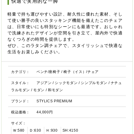
快適で実用的な一脚
軽量で持ち運びやすい設計、耐久性に優れた素材、そし
て使い勝手の良いスタッキング機能を備えたこのチェア
は、日常使いにも特別なシーンにも最適です。おしゃれ
で洗練されたデザインが空間を引き立て、屋内外で快適
なくつろぎの時間を提供します。
ぜひ、このラタン調チェアで、スタイリッシュで快適な
生活をお楽しみください。
カテゴリ：
ベンチ/座椅子
/
椅子（イス）/チェア
スタイル：
アジアン
/
シックモダン
/
シンプルモダン
/
ナチュ
ラルモダン
/
モダン
/
和モダン
ブランド：
STYLICS PREMIUM
税込価格：
44,000円
サイズ：
Ｗ:580
Ｄ:630
Ｈ:930
SH:4150