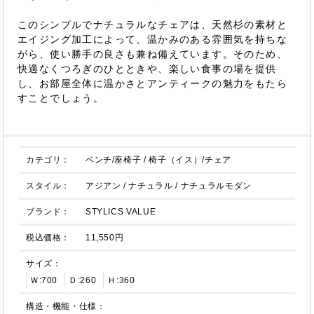
このシンプルでナチュラルなチェアは、天然杉の素材と
エイジング加工によって、温かみのある雰囲気を持ちな
がら、使い勝手の良さも兼ね備えています。そのため、
快適なくつろぎのひとときや、楽しい食事の場を提供
し、お部屋全体に温かさとアンティークの魅力をもたら
すことでしょう。
カテゴリ：
ベンチ/座椅子
/
椅子（イス）/チェア
スタイル：
アジアン
/
ナチュラル
/
ナチュラルモダン
ブランド：
STYLICS VALUE
税込価格：
11,550円
サイズ：
Ｗ:700
Ｄ:260
Ｈ:360
構造・機能・仕様：