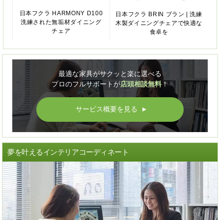
日本フクラ HARMONY D100
日本フクラ BRIN ブラン | 洗練
洗練された無垢材ダイニング
木製ダイニングチェアで快適な
チェア
食卓を
最適な家具がサクッと楽に選べる
プロのフルサポートが
店頭相談無料
！
サービス概要を見る
▲
夢を叶えるインテリアコーディネート