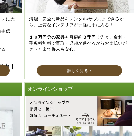
ャレに大
清潔・安全な新品をレンタル/サブスクできるか
ら、上質なインテリアが手軽に手に入る！
お手伝
１０万円分の家具
も月額約
３千円！
先々、金利・
手数料無料で買取・返却が選べるからお支払いが
なる！
グッと楽で将来も安心。
詳しく見る
オンラインショップ