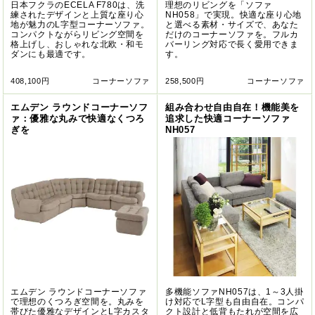
日本フクラのECELA F780は、洗
理想のリビングを「ソファ
練されたデザインと上質な座り心
NH058」で実現。快適な座り心地
地が魅力のL字型コーナーソファ。
と選べる素材・サイズで、あなた
コンパクトながらリビング空間を
だけのコーナーソファを。フルカ
格上げし、おしゃれな北欧・和モ
バーリング対応で長く愛用できま
ダンにも最適です。
す。
408,100円
コーナーソファ
258,500円
コーナーソファ
エムデン ラウンドコーナーソフ
組み合わせ自由自在！機能美を
ァ：優雅な丸みで快適なくつろ
追求した快適コーナーソファ
ぎを
NH057
エムデン ラウンドコーナーソファ
多機能ソファNH057は、1～3人掛
で理想のくつろぎ空間を。丸みを
け対応でL字型も自由自在。コンパ
帯びた優雅なデザインとL字カスタ
クト設計と低背もたれが空間を広