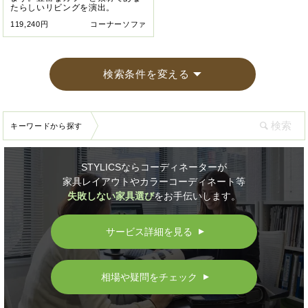
たらしいリビングを演出。
119,240円
コーナーソファ
検索条件を変える
キーワードから探す
STYLICSならコーディネーターが
家具レイアウトやカラーコーディネート等
失敗しない家具選び
をお手伝いします。
サービス詳細を見る
▲
相場や疑問をチェック
▲