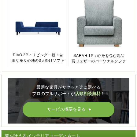
PIVO 3P：リビング一新！自
SARAH 1P：心身を包む高品
由な座り心地の3人掛けソファ
質フェザーのパーソナルソファ
最適な家具がサクッと楽に選べる
プロのフルサポートが
店頭相談無料
！
サービス概要を見る
▲
夢を叶えるインテリアコーディネート