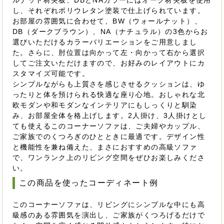
ルナット材突板、DBとNAカラーにはオーク材突板を使用
し、それぞれポリウレタン塗装で仕上げられています。
お部屋の雰囲気に合わせて、BW（ウォールナット）、
DB（ダークブラウン）、NA（ナチュラル）の3色からお
選びいただけるカラーバリエーションをご用意しまし
た。さらに、肘位置は向かって左・向かって右から選択
してご注文いただけますので、お好みのレイアウトにカ
スタマイズ可能です。
シンプルながらも上質さを感じさせるクッションは、ゆ
ったりと体を預けられる快適な座り心地。おしゃれな北
欧モダンや和モダンなインテリアにもしっくりと馴染
み、お部屋全体を格上げします。2人掛け、3人掛けとし
ても使えるこのコーナーソファは、ご夫婦やカップル、
ご家族でのくつろぎのひとときに最適です。デザイン性
と機能性を兼ね備えた、まさにおすすめの高級ソファ
で、ワンランク上のリビング空間をぜひお楽しみくださ
い。
この商品を使ったコーディネート例
このコーナーソファは、リビングにシンプルな中にも高
級感のある雰囲気を演出し、ご家族がくつろげるだけで