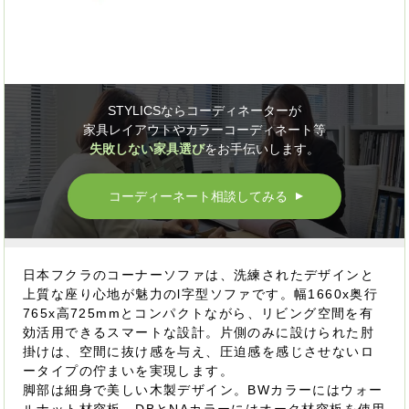
STYLICSならコーディネーターが
家具レイアウトやカラーコーディネート等
失敗しない家具選び
をお手伝いします。
コーディーネート相談してみる
▲
日本フクラのコーナーソファは、洗練されたデザインと
上質な座り心地が魅力のl字型ソファです。幅1660x奥行
765x高725mmとコンパクトながら、リビング空間を有
効活用できるスマートな設計。片側のみに設けられた肘
掛けは、空間に抜け感を与え、圧迫感を感じさせないロ
ータイプの佇まいを実現します。
脚部は細身で美しい木製デザイン。BWカラーにはウォー