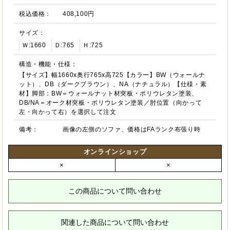
税込価格：
408,100円
サイズ：
Ｗ:1660
Ｄ:765
Ｈ:725
構造・機能・仕様：
【サイズ】幅1660x奥行765x高725【カラー】BW（ウォールナ
ット）、DB（ダークブラウン）、NA（ナチュラル）【仕様・素
材】脚部：BW＝ウォールナット材突板・ポリウレタン塗装、
DB/NA＝オーク材突板・ポリウレタン塗装／肘位置（向かって
左・向かって右）を選択して注文
備考：
画像の左側のソファ、価格はFAランク布張り時
オンラインショップ
×
×
この商品について問い合わせ
関連した商品について問い合わせ