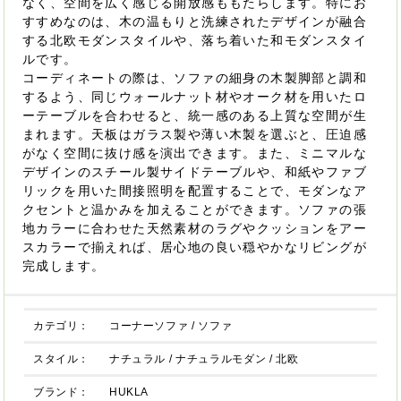
なく、空間を広く感じる開放感ももたらします。特にお
すすめなのは、木の温もりと洗練されたデザインが融合
する北欧モダンスタイルや、落ち着いた和モダンスタイ
ルです。
コーディネートの際は、ソファの細身の木製脚部と調和
するよう、同じウォールナット材やオーク材を用いたロ
ーテーブルを合わせると、統一感のある上質な空間が生
まれます。天板はガラス製や薄い木製を選ぶと、圧迫感
がなく空間に抜け感を演出できます。また、ミニマルな
デザインのスチール製サイドテーブルや、和紙やファブ
リックを用いた間接照明を配置することで、モダンなア
クセントと温かみを加えることができます。ソファの張
地カラーに合わせた天然素材のラグやクッションをアー
スカラーで揃えれば、居心地の良い穏やかなリビングが
完成します。
カテゴリ：
コーナーソファ
/
ソファ
スタイル：
ナチュラル
/
ナチュラルモダン
/
北欧
ブランド：
HUKLA