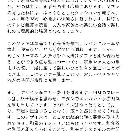
クスできる場所を求める人々に向けてデザインされまし
た。その魅力は、まずその座り心地にあります。ソファ
の背もたれには、ふっくらとしたクッションが施され、
これに座る瞬間、心地よい快適さに包まれます。長時間
のテレビ鑑賞や読書、友人や家族との楽しい会話を楽し
むのに理想的な場所となるでしょう。
このソファは単品でも存在感を放ち、リビングルームや
書斎、寝室など、どんな空間にも調和します。しかし、
同じシリーズの１人掛けや２人掛けソファと組み合わせ
ることができる点も魅力の一つです。家族や友人との集
まりの際、一緒に座って楽しいひとときを過ごすことが
できます。このソファを選ぶことで、おしゃべりやくつ
ろぎの時間が格段に充実します。
また、デザイン面でも一際目を引きます。細身のフレー
ムは、格子模様を思わせ、モダンでエレガントな雰囲気
を醸し出しています。そのサイズはゆったりとしてお
り、部屋を圧迫することなく、広々と感じさせてくれま
す。このデザインは、どこか伝統的な和の要素を取り入
れており、和風のインテリアにもぴったりです。和食器
や陶器と組み合わせることで、和モダンスタイルの空間