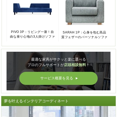
PIVO 3P：リビング一新！自
SARAH 1P：心身を包む高品
由な座り心地の3人掛けソファ
質フェザーのパーソナルソファ
最適な家具がサクッと楽に選べる
プロのフルサポートが
店頭相談無料
！
サービス概要を見る
▲
夢を叶えるインテリアコーディネート