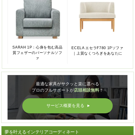
SARAH 1P：心身を包む高品
ECELA エセラF780 1Pソファ
質フェザーのパーソナルソフ
｜上質なくつろぎをあなたに
ァ
最適な家具がサクッと楽に選べる
プロのフルサポートが
店頭相談無料
！
サービス概要を見る
▲
夢を叶えるインテリアコーディネート