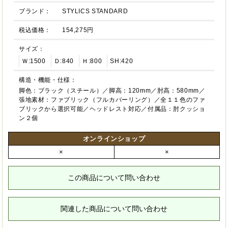
ブランド：
STYLICS STANDARD
税込価格：
154,275円
サイズ：
Ｗ:1500
Ｄ:840
Ｈ:800
SH:420
構造・機能・仕様：
脚色：ブラック（スチール）／脚高：120mm／肘高：580mm／
張地素材：ファブリック（フルカバーリング）／全１１色のファ
ブリックから選択可能／ヘッドレスト対応／付属品：肘クッショ
ン２個
オンラインショップ
×
×
この商品について問い合わせ
関連した商品について問い合わせ