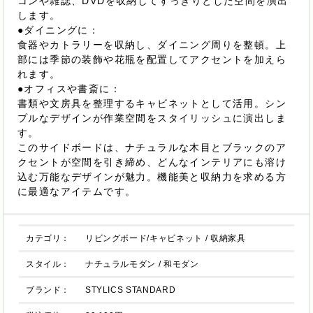
コンや雑誌、DVDを収納してすっきりとした空間を演出
します。
●ダイニングに：
食器やカトラリーを収納し、ダイニング周りを整頓。上
部には季節の装飾や花瓶を配置してアクセントを加えら
れます。
●オフィスや書斎に：
書類や文房具を整理するキャビネットとして活用。シン
プルなデザインが作業空間をスタイリッシュに演出しま
す。
このサイドボードは、ナチュラルな木目とブラックのア
クセントが空間を引き締め、どんなインテリアにも溶け
込む万能なデザインが魅力。機能美と収納力を求める方
に最適なアイテムです。
カテゴリ：
リビングボード/キャビネット
/
収納家具
スタイル：
ナチュラルモダン
/
和モダン
ブランド：
STYLICS STANDARD