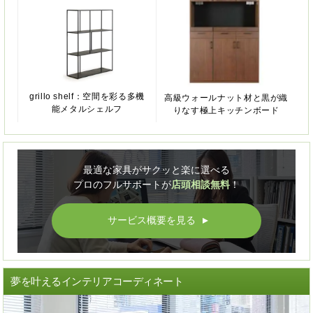
grillo shelf：空間を彩る多機
高級ウォールナット材と黒が織
能メタルシェルフ
りなす極上キッチンボード
最適な家具がサクッと楽に選べる
プロのフルサポートが
店頭相談無料
！
サービス概要を見る
▲
夢を叶えるインテリアコーディネート