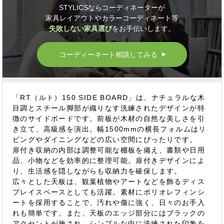
STYLICSならコーディネーターが
家具レイアウトやカラーコーディネート等
失敗しない家具選び
をお手伝いします。
コーディーネート相談してみる
▲
「RT（ルト）150 SIDE BOARD」は、ナチュラルな木
目調とスチール脚部が織りなす洗練されたデザインが特
徴のサイドボードです。前板が木材の自然な美しさを引
き立て、高級感を演出。幅1500mmの横長フォルムはリ
ビングやダイニングなどの広い空間にぴったりです。
扉付き収納の内部は調整可能な棚板を備え、書類や日用
品、小物などを効率的に整理可能。扉付きデザインによ
り、生活感を隠しながらも収納力を確保します。
広々とした天板は、観葉植物やアートなどを飾るディス
プレイスペースとしても活躍。素材にポリオレフィンシ
ートを採用することで、汚れや傷に強く、日々のお手入
れも簡単です。また、天板のエッジ部分にはブラックの
アクセントが施され、シンプルな中に洗練された印象を