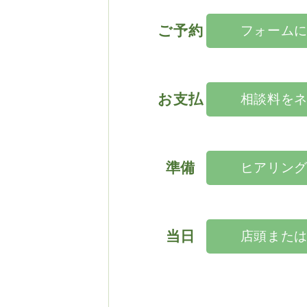
ご予約
フォーム
お支払
相談料を
準備
ヒアリン
当日
店頭また