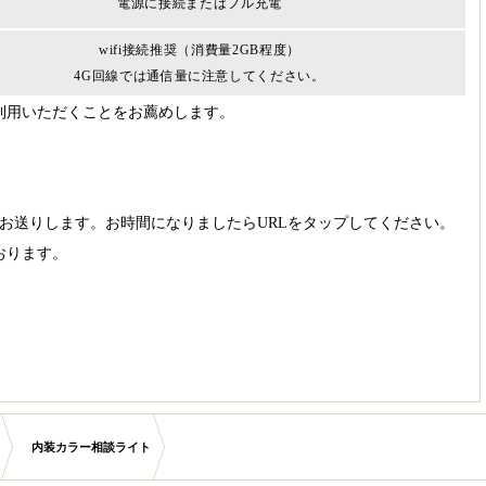
電源に接続またはフル充電
wifi接続推奨（消費量2GB程度）
4G回線では通信量に
注意してください。
利用いただくことをお薦めします。
でお送りします。お時間になりましたらURLをタップしてください。
おります。
内装カラー相談ライト