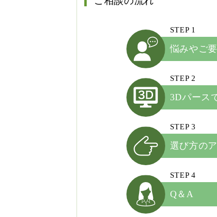
ご相談の流れ
STEP 1
悩みやご
STEP 2
3Dパース
STEP 3
選び方の
STEP 4
Q＆A