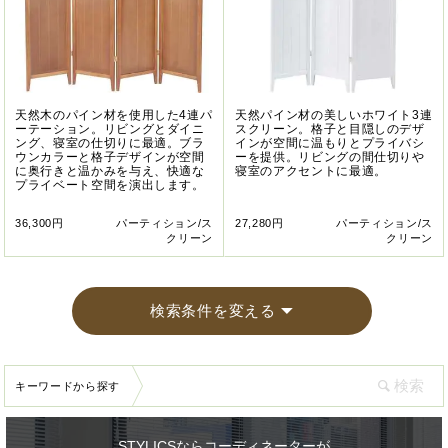
天然木のパイン材を使用した4連パ
天然パイン材の美しいホワイト3連
ーテーション。リビングとダイニ
スクリーン。格子と目隠しのデザ
ング、寝室の仕切りに最適。ブラ
インが空間に温もりとプライバシ
ウンカラーと格子デザインが空間
ーを提供。リビングの間仕切りや
に奥行きと温かみを与え、快適な
寝室のアクセントに最適。
プライベート空間を演出します。
36,300円
パーティション/ス
27,280円
パーティション/ス
クリーン
クリーン
検索条件を変える
キーワードから探す
STYLICSならコーディネーターが