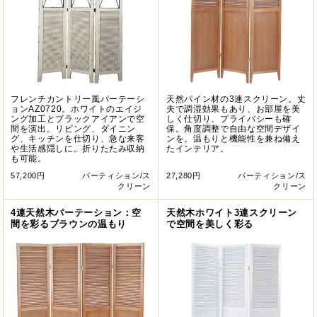
フレンチカントリー風パーテーシ
天然パイン材の3連スクリーン。丈
ョンAZ0720。ホワイトのエイジ
夫で調湿効果もあり、お部屋を美
ング加工とブラックアイアンで空
しく仕切り、プライバシーも確
間を演出。リビング、ダイニン
保。角度調整で自由な空間デザイ
グ、キッチンを仕切り、急な来客
ンを。温もりと機能性を兼ね備え
や生活感隠しに。折りたたみ収納
たインテリア。
も可能。
57,200円
パーティション/ス
27,280円
パーティション/ス
クリーン
クリーン
4連天然木パーテーション：空
天然木ホワイト3連スクリーン
間を彩るブラウンの温もり
で空間を美しく彩る