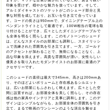
ますが、マットな塗装が施されているため、あまり鋭い
印象を受けず、穏やかな魅力を放っています。そして、
アルミダイキャストのソケットがこのシェード部分と見
事な対照を成しており、お互いを引き立て合っていま
す。コードの長さは950mmで、ダイニングテーブル上の
ペンダントライトとして最適です。100W相当の電球を取
り付けることができ、広々としたダイニングテーブルで
も全体を明るく照らします。このモノトーンのシェード
は、どんなスタイルのお部屋にも調和し、スタイリッシ
ュで洗練された雰囲気を引き立てます。一方、ゴールド
のアクセントが加わることで、無骨になることなく、上
品な印象を添えます。高貴な雰囲気が漂い、女性らしい
優美さを取り入れたモダンテイストのお部屋に最適のア
クセサリーです。
このシェードの直径は最大で345mm、高さは200mmあ
り、そのほどよいボリュームと存在感あるシルエット
は、広いお部屋にもふさわしく映えます。広々とした空
間に設置すれば、お部屋全体を美しく照らし、その存在
感は他の家具やインテリアと見事に調和します。このデ
ザインはシンプルながらも、お部屋全体の雰囲気を引き
立て、まるで映画のワンシーンのような演出を魅せま