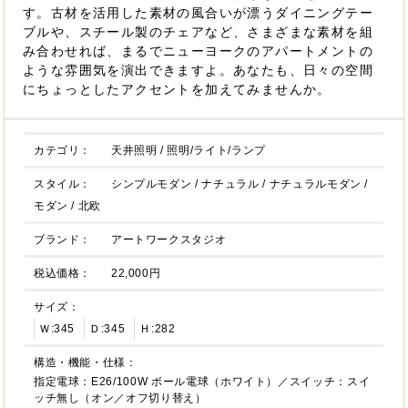
す。古材を活用した素材の風合いが漂うダイニングテー
ブルや、スチール製のチェアなど、さまざまな素材を組
み合わせれば、まるでニューヨークのアパートメントの
ような雰囲気を演出できますよ。あなたも、日々の空間
にちょっとしたアクセントを加えてみませんか。
カテゴリ：
天井照明
/
照明/ライト/ランプ
スタイル：
シンプルモダン
/
ナチュラル
/
ナチュラルモダン
/
モダン
/
北欧
ブランド：
アートワークスタジオ
税込価格：
22,000円
サイズ：
Ｗ:345
Ｄ:345
Ｈ:282
構造・機能・仕様：
指定電球：E26/100W ボール電球（ホワイト）／スイッチ：スイ
ッチ無し（オン／オフ切り替え）