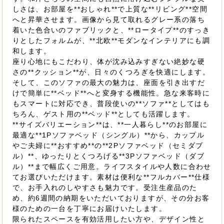
しさは、お部屋を**おしゃれ**で上質な**リビング**空間
へと昇華させます。画像から見て取れるグレー系の落ち
着いた色合いのファブリックと、**ロータイプ**のすっき
りとしたフォルムが、**北欧**モダンなインテリアにも調
和します。
座り心地にもこだわり、体が沈み込みすぎない絶妙な硬
さの**クッション**が、日々のくつろぎを快適にします。
そして、このソファの最大の魅力は、座面を引き出すだ
けで簡単に**ベッド**へと変身する機能性。急な来客時に
もスマートに対応でき、普段使いの**ソファ**としてはも
ちろん、ゲスト用の**ベッド**としても活躍します。
**サイズバリエーション**は、**一人暮らし**のお部屋に
最適な**1Pソファベッド（シングル）**から、カップル
やご夫婦に**おすすめ**の**2Pソファベッド（セミダブ
ル）**、ゆったりとくつろげる**3Pソファベッド（ダブ
ル）**まで幅広くご用意。ライフスタイルや人数に合わせ
てお選びいただけます。素材は便利な**フルカバー**仕様
で、お手入れのしやすさも魅力です。受注生産品のた
め、約6週間の納期をいただいておりますが、その分お客
様のための一台を丁寧にお届けいたします。
限られたスペースを有効活用したい方や、デザイン性と