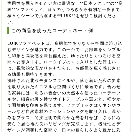
実用性を両立させたい方に最適な、**日本フクラ**の**高
級**ソファベッド。日々のくつろぎから特別な一夜まで、
様々なシーンで活躍する**LUIK**をぜひご検討くださ
い。
この商品を使ったコーディネート例
LUIKソファベッドは、多機能でありながら空間に溶け込
むデザインが魅力です。この一台で、お部屋をシンプル
な印象と高級感を兼ね備えた、ゆったりとくつろげる空
間へと導きます。ロータイプのすっきりとした佇まい
は、視覚的な広がりをもたらし、お部屋を広く感じさせ
る効果も期待できます。
洗練された北欧モダンスタイルや、落ち着いた和の要素
を取り入れたミニマルな空間づくりに最適です。合わせ
る家具には、明るい色合いの天然木を使ったローテーブ
ルや、細身の脚を持つサイドテーブルを選ぶと、軽やか
で開放的な印象を保てます。ファブリックはリネンやウ
ールなど自然素材のクッションやラグを取り入れ、温か
みをプラス。間接照明で柔らかな光を灯せば、さらに心
安らぐ居心地の良いリビングが完成します。機能性とデ
ザインが調和した空間で、日々の暮らしをより豊かに彩