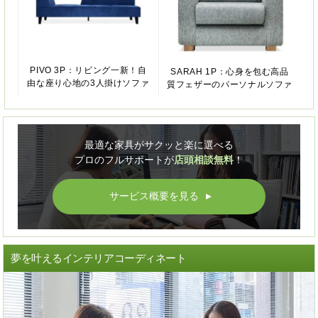
PIVO 3P：リビング一新！自
SARAH 1P：心身を包む高品
由な座り心地の3人掛けソファ
質フェザーのパーソナルソファ
最適な家具がサクッと楽に選べる
プロのフルサポートが
店頭相談無料
！
サービス概要を見る
▲
夢を叶えるインテリアコーディネート