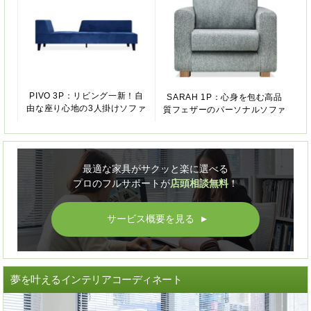
PIVO 3P：リビング一新！自
SARAH 1P：心身を包む高品
由な座り心地の3人掛けソファ
質フェザーのパーソナルソファ
最適な家具がサクッと楽に選べる
プロのフルサポートが
店頭相談無料
！
サービス概要を見る
▲
夢を叶えるインテリアコーディネート