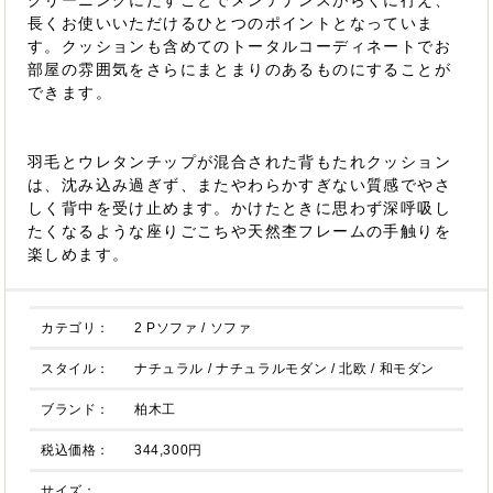
クリーニングにだすことでメンテナンスがらくに行え、
長くお使いいただけるひとつのポイントとなっていま
す。クッションも含めてのトータルコーディネートでお
部屋の雰囲気をさらにまとまりのあるものにすることが
できます。
羽毛とウレタンチップが混合された背もたれクッション
は、沈み込み過ぎず、またやわらかすぎない質感でやさ
しく背中を受け止めます。かけたときに思わず深呼吸し
たくなるような座りごこちや天然杢フレームの手触りを
楽しめます。
カテゴリ：
2 Pソファ
/
ソファ
スタイル：
ナチュラル
/
ナチュラルモダン
/
北欧
/
和モダン
ブランド：
柏木工
税込価格：
344,300円
サイズ：