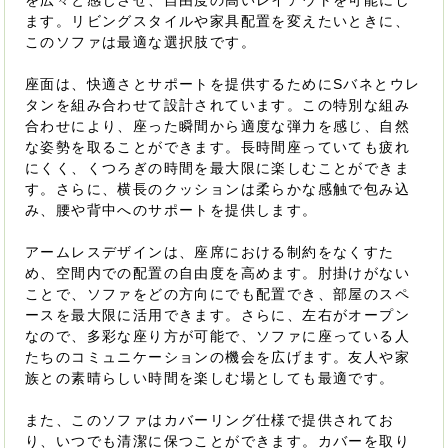
を広々と感じさせ、自由度の高いレイアウトを可能にし
ます。リビングスタイルや家具配置を変えたいときに、
このソファは最適な選択肢です。
座面は、快適さとサポートを提供するためにSバネとウレ
タンを組み合わせて設計されています。この特別な組み
合わせにより、座った瞬間から適度な弾力を感じ、自然
な姿勢を取ることができます。長時間座っていても疲れ
にくく、くつろぎの時間を最大限に楽しむことができま
す。さらに、横長のクッションは柔らかな感触で包み込
み、腰や背中へのサポートを提供します。
アームレスデザインは、座席における制約をなくすた
め、空間内での配置の自由度を高めます。肘掛けがない
ことで、ソファをどの方向にでも配置でき、部屋のスペ
ースを最大限に活用できます。さらに、左右がオープン
なので、多彩な座り方が可能で、ソファに座っている人
たちのコミュニケーションの機会を広げます。友人や家
族との素晴らしい時間を楽しむ場としても最適です。
また、このソファはカバーリング仕様で提供されてお
り、いつでも清潔に保つことができます。カバーを取り