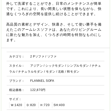
外して洗濯することができ、日常のメンテナンスが簡単
です。これにより、長い間美しい状態を保ちながら、快
適なくつろぎの空間を提供し続けることができます。
高品質の素材とデザイン、快適さ、そして使い勝手を備
えたこのアームレスソファは、あなたのリビングルーム
に新たな魅力を加え、くつろぎの時間を特別なものにし
ます。
カテゴリ：
2 Pソファ
/
ソファ
スタイル：
アジアン
/
シックモダン
/
シンプルモダン
/
ナチュ
ラル
/
ナチュラルモダン
/
モダン
/
北欧
/
和モダン
ブランド：
FLANNEL SOFA
税込価格：
122,870円
サイズ：
Ｗ:1420
Ｄ:820
Ｈ:720
SH:400