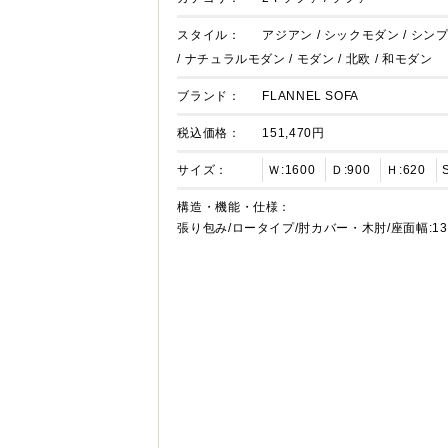
スタイル：
アジアン
/
シックモダン
/
シン
/
ナチュラルモダン
/
モダン
/
北欧
/
和モダン
ブランド：
FLANNEL SOFA
税込価格：
151,470円
サイズ：
Ｗ:1600
Ｄ:900
Ｈ:620
構造・機能・仕様：
張り包み/ロータイプ/肘カバー・木肘/座面幅:13