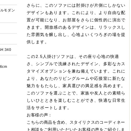
さらに、このソファには肘掛けが片側にしかない
プルモダン
デザインもあります。これにより、より自由な配
置が可能になり、お部屋をさらに個性的に演出で
きます。開放感のあるデザインは、リラックスし
た雰囲気を醸し出し、心地よいくつろぎの場を提
供します。
SH:340
この2.5人掛けソファは、その座り心地の快適
さ、シンプルで洗練されたデザイン、多彩なカス
6cm
タマイズオプションを兼ね備えています。これに
より、あなたのリビングルームや応接室に新たな
魅力をもたらし、家具選びの満足感を高めます。
このソファを選ぶことで、家族や友人との素晴ら
しいひとときを楽しむことができ、快適な日常生
活をサポートします。
お客様の声：
こちらの商品を含め、スタイリクスのコーディネー
ト相談をご利用いただいたお客様の声をご紹介しま