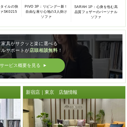
スタイルの快
PIVO 3P：リビング一新！
SARAH 1P：心身を包む高
SK0215
自由な座り心地の3人掛け
品質フェザーのパーソナル
ソファ
ソファ
な家具がサクッと楽に選べる
フルサポートが
店頭相談無料
！
サービス概要を見る
▲
ト
新宿店｜東京 店舗情報