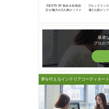
SIESTA 3P 低め＆自由設
ブルックリン
計が魅力の3人掛けソファ
適2人掛けソファ
最適
プロの
夢を叶えるインテリアコーディネー