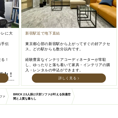
ャレに大
新宿駅近で地下直結
お手伝
東京都心部の新宿駅から上がってすぐの好アクセ
ス。どの駅からも数分以内です。
なる！
経験豊富なインテリアコーディネーターが常駐
し、ゆったりと落ち着いて家具・インテリアの購
入・レンタルの申込ができます。
詳しく見る
BRICK 2.5人掛け片肘ソファが叶える快適空
ソファ
間と上質な暮らし