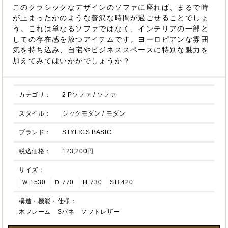
このクラシックなデザインのソファに座れば、まるで時
が止まったかのような贅沢な時間が過ごせることでしょ
う。これは単なるソファではなく、インテリアの一部と
しての存在感を放つアイテムです。ヨーロピアンな雰囲
気を持ち込み、自宅やビジネススペースに特別な魅力を
加えてみてはいかがでしょうか？
カテゴリ：
2 Pソファ
/
ソファ
スタイル：
シックモダン
/
モダン
ブランド：
STYLICS BASIC
税込価格：
123,200円
サイズ：
Ｗ:1530
Ｄ:770
Ｈ:730
SH:420
構造・機能・仕様：
木フレーム Sバネ ソフトレザー