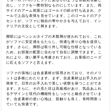
でヨーロッパのリビングにあるかのような雰囲気を醸し
出し、ソファを一際特別なものにしています。また、両
サイドのアーム前面にはゴールドの鋲が打ち込まれ、ク
ールで上品な表情を見せています。このゴールドのアク
セントが、ソファに独自の華やかさを与えており、イン
テリアの主役として輝きます。
脚部にはペンシルタイプの木製脚が使われており、これ
がソファに安定感をもたらし、快適な座り心地を提供し
ます。さらに、脚部は取り外し可能な仕様となっている
ため、お部屋の配置に合わせて自在に調整できます。こ
れにより、使い勝手も考慮されており、お客様のニーズ
に応えるソファと言えます。
ソファの張地には合皮素材が採用されており、そのメリ
ットは多岐にわたります。まず、合皮素材はお手入れが
簡単で、日常のお手入れで美しい状態を保つことができ
ます。さらに、その見た目は高級感があり、気品あふれ
るデザインと現代の機能性をしっかりと融合させていま
す。合皮素材の使い心地は、肌触りも良く、長時間座っ
ていても快適です。