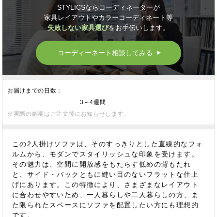
STYLICSならコーディネーターが
家具レイアウトやカラーコーディネート等
失敗しない家具選び
をお手伝いします。
コーディーネート相談してみる
▲
お届けまでの日数：
3～4週間
※実際の納期はご注文後にお知らせします。
この2人掛けソファは、そのすっきりとした直線的なフォ
ルムから、モダンでスタイリッシュな印象を受けます。
その魅力は、空間に開放感をもたらす低めの背もたれ
と、サイド・バックともに縫い目のないフラットな仕上
げにあります。この特徴により、さまざまなレイアウト
に合わせやすいため、一人暮らしや二人暮らしの方、ま
た限られたスペースにソファを配置したい方にも理想的
です。