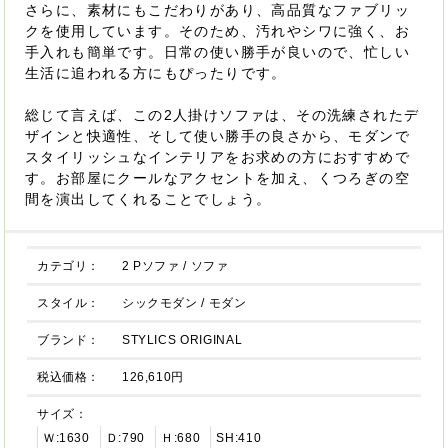
さらに、素材にもこだわりがあり、高品質なファブリッ
クを使用しています。そのため、汚れやシワに強く、お
手入れも簡単です。日常の使い勝手が良いので、忙しい
生活に追われる方にもぴったりです。
総じて言えば、この2人掛けソファは、その洗練されたデ
ザインと快適性、そして使い勝手の良さから、モダンで
スタイリッシュなインテリアをお求めの方におすすめで
す。お部屋にクールなアクセントを加え、くつろぎの空
間を演出してくれることでしょう。
カテゴリ：
2 Pソファ
/
ソファ
スタイル：
シックモダン
/
モダン
ブランド：
STYLICS ORIGINAL
税込価格：
126,610円
サイズ：
Ｗ:1630
Ｄ:790
Ｈ:680
SH:410