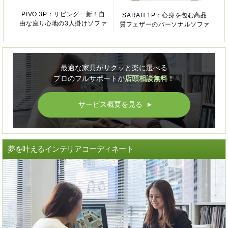
PIVO 3P：リビング一新！自
SARAH 1P：心身を包む高品
由な座り心地の3人掛けソファ
質フェザーのパーソナルソファ
最適な家具がサクッと楽に選べる
プロのフルサポートが
店頭相談無料
！
サービス概要を見る
▲
夢を叶えるインテリアコーディネート