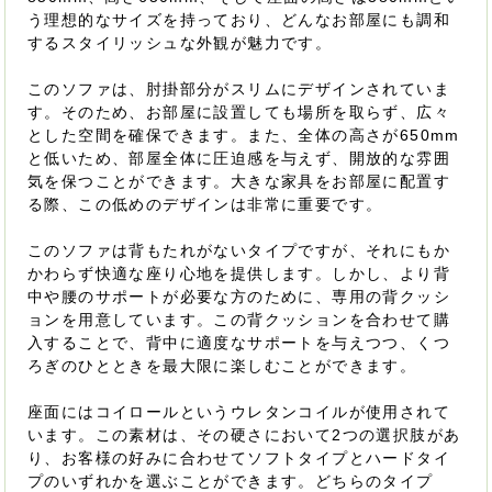
う理想的なサイズを持っており、どんなお部屋にも調和
するスタイリッシュな外観が魅力です。
このソファは、肘掛部分がスリムにデザインされていま
す。そのため、お部屋に設置しても場所を取らず、広々
とした空間を確保できます。また、全体の高さが650mm
と低いため、部屋全体に圧迫感を与えず、開放的な雰囲
気を保つことができます。大きな家具をお部屋に配置す
る際、この低めのデザインは非常に重要です。
このソファは背もたれがないタイプですが、それにもか
かわらず快適な座り心地を提供します。しかし、より背
中や腰のサポートが必要な方のために、専用の背クッシ
ョンを用意しています。この背クッションを合わせて購
入することで、背中に適度なサポートを与えつつ、くつ
ろぎのひとときを最大限に楽しむことができます。
座面にはコイロールというウレタンコイルが使用されて
います。この素材は、その硬さにおいて2つの選択肢があ
り、お客様の好みに合わせてソフトタイプとハードタイ
プのいずれかを選ぶことができます。どちらのタイプ