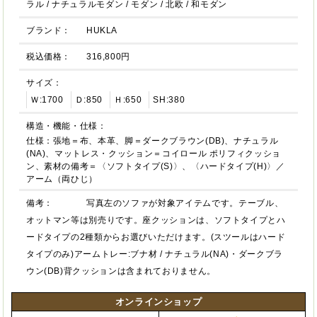
ラル
/
ナチュラルモダン
/
モダン
/
北欧
/
和モダン
ブランド：
HUKLA
税込価格：
316,800円
サイズ：
Ｗ:1700
Ｄ:850
Ｈ:650
SH:380
構造・機能・仕様：
仕様：張地＝布、本革、脚＝ダークブラウン(DB)、ナチュラル
(NA)、マットレス・クッション＝コイロール ポリフィクッショ
ン、素材の備考＝〈ソフトタイプ(S)〉、〈ハードタイプ(H)〉／
アーム（両ひじ）
備考：
写真左のソファが対象アイテムです。テーブル、
オットマン等は別売りです。座クッションは、ソフトタイプとハ
ードタイプの2種類からお選びいただけます。(スツールはハード
タイプのみ)アームトレー:ブナ材 / ナチュラル(NA)・ダークブラ
ウン(DB)背クッションは含まれておりません。
オンラインショップ