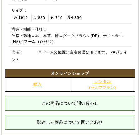
サイズ：
Ｗ:1910
Ｄ:880
Ｈ:710
SH:360
構造・機能・仕様：
仕様：張地＝布、本革、脚＝ダークブラウン(DB)、ナチュラル
(NA)／アーム（両ひじ）
備考：
※アームの位置は左右お選び頂けます。 PAジョイ
ント
オンラインショップ
レンタル
購入
(セルフプラン)
この商品について問い合わせ
関連した商品について問い合わせ