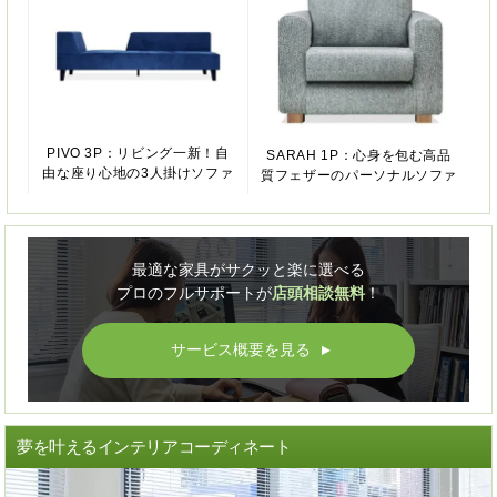
PIVO 3P：リビング一新！自
SARAH 1P：心身を包む高品
由な座り心地の3人掛けソファ
質フェザーのパーソナルソファ
最適な家具がサクッと楽に選べる
プロのフルサポートが
店頭相談無料
！
サービス概要を見る
▲
夢を叶えるインテリアコーディネート