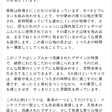
力を加えています。
座面は快適さにこだわりが詰まっています。Sバネとウレ
タンを組み合わせることで、やや硬めの座り心地が実現
され、長時間座っていても疲れにくいのが特徴です。さ
らに、背もたれのクッションには国内加工のフェザーが
ふんだんに使用されており、その柔らかさは体を包み込
み、まるでぬくもりの中に包まれているかのような感覚
を提供します。この座り心地の良さは、くつろぎの時間
を一層楽しくしてくれることでしょう。
このソファはシンプルかつ洗練されたデザインが特徴
で、細部にわたるこだわりが感じられます。そのため、
どんな部屋のインテリアにも馴染みやすく、空間全体を
引き立てることができます。また、3人掛けというサイズ
は、家族や友人とのくつろぎの時間を共に過ごすのに最
適です。ゆったりと座れるつくりながら、その重苦しさ
を感じさせず、すっきりとした雰囲気を持っています。
この3人掛けソファは、家具の一つとしてだけでなく、イ
ンテリアの一部としても存在感を発揮します。天然木の
温もり、洗練されたデザイン、そして快適な座り心地が