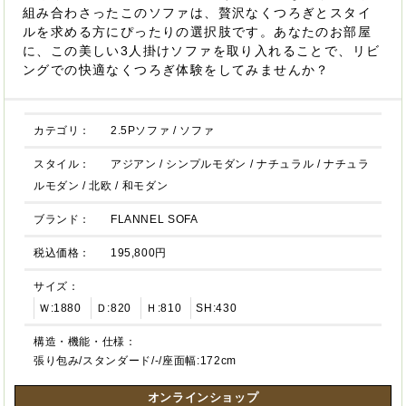
組み合わさったこのソファは、贅沢なくつろぎとスタイ
ルを求める方にぴったりの選択肢です。あなたのお部屋
に、この美しい3人掛けソファを取り入れることで、リビ
ングでの快適なくつろぎ体験をしてみませんか？
カテゴリ：
2.5Pソファ
/
ソファ
スタイル：
アジアン
/
シンプルモダン
/
ナチュラル
/
ナチュラ
ルモダン
/
北欧
/
和モダン
ブランド：
FLANNEL SOFA
税込価格：
195,800円
サイズ：
Ｗ:1880
Ｄ:820
Ｈ:810
SH:430
構造・機能・仕様：
張り包み/スタンダード/-/座面幅:172cm
オンラインショップ