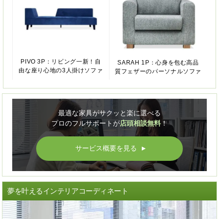
PIVO 3P：リビング一新！自
SARAH 1P：心身を包む高品
由な座り心地の3人掛けソファ
質フェザーのパーソナルソファ
最適な家具がサクッと楽に選べる
プロのフルサポートが
店頭相談無料
！
サービス概要を見る
▲
夢を叶えるインテリアコーディネート