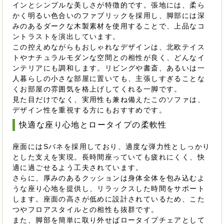
インとシンプルな美しさが特徴的です。張地には、柔ら
かく明るい色合いのファブリックを採用し、脚部には深
みのあるダークな木製素材を使用することで、上品なコ
ントラストを演出しています。
この控えめながらもおしゃれなデザインは、北欧テイス
トやナチュラルモダンな空間との相性が良く、どんなイ
ンテリアにも調和します。リビングや書斎、あるいは一
人暮らしの小さな部屋に置いても、主張しすぎることな
くお部屋の雰囲気を格上げしてくれる一脚です。
見た目だけでなく、実用性も兼ね備えたこのソファは、
デザイン性を重視する方にもおすすめです。
快適な座り心地とロータイプの柔軟性
座面にはSバネを採用しており、適度な弾力性としっかり
とした支えを実現。長時間座っていても疲れにくく、快
適に過ごせるよう工夫されています。
さらに、厚みのあるクッションは身体全体を包み込むよ
うな座り心地を提供し、リラックスした時間をサポート
します。座面の高さが低めに設計されているため、こた
つやフロアスタイルとの相性も抜群です。
また、脚部を簡単に取り外せばロータイプチェアとして