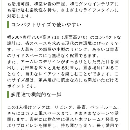
も活用可能。和室や畳の部屋、和モダンなインテリアに
も溶け込む柔軟性を持ち、さまざまなライフスタイルに
対応します。
コンパクトサイズで使いやすい
幅530×奥行750×高さ710（座面高370）のコンパクトな
設計は、省スペースを求める現代の住環境にぴったりで
す。一人暮らしの部屋や小型のリビング、あるいは書斎
のサイドスペースにも無理なく配置できます。
また、アームレスデザインがすっきりとした見た目を演
出し、お部屋を広々と見せる効果も。置き場所に困るこ
となく、自由なレイアウトを楽しむことができます。こ
のサイズ感は、家具選びに慎重な方にも満足いただける
ポイントです。
多用途で機能的な一脚
この1人掛けソファは、リビング、書斎、ベッドルーム、
さらにはカフェ風スペースまで、さまざまなシーンで活
躍します。素材には耐久性に優れた木フレームと軽量な
ポリプロピレンを採用し、持ち運びも楽々。長く愛用で