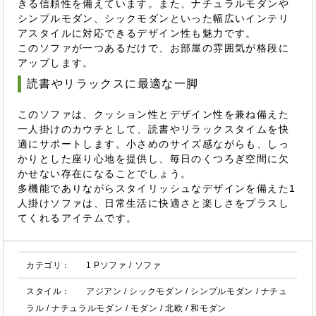
きる信頼性を備えています。また、ナチュラルモダンや
シンプルモダン、シックモダンといった幅広いインテリ
アスタイルに対応できるデザイン性も魅力です。
このソファが一つあるだけで、お部屋の雰囲気が格段に
アップします。
読書やリラックスに最適な一脚
このソファは、クッション性とデザイン性を兼ね備えた
一人掛けのカウチとして、読書やリラックスタイムを快
適にサポートします。小さめのサイズ感ながらも、しっ
かりとした座り心地を提供し、毎日のくつろぎ空間に欠
かせない存在になることでしょう。
多機能でありながらスタイリッシュなデザインを備えた1
人掛けソファは、日常生活に快適さと楽しさをプラスし
てくれるアイテムです。
カテゴリ：
1 Pソファ
/
ソファ
スタイル：
アジアン
/
シックモダン
/
シンプルモダン
/
ナチュ
ラル
/
ナチュラルモダン
/
モダン
/
北欧
/
和モダン