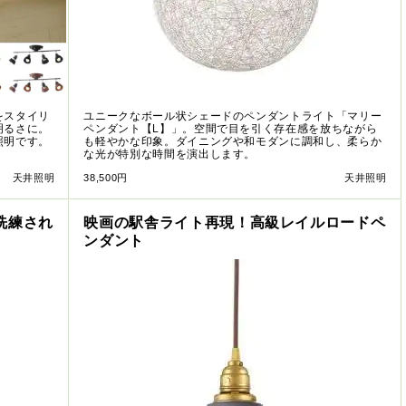
をスタイリ
ユニークなボール状シェードのペンダントライト「マリー
明るさに。
ペンダント【L】」。空間で目を引く存在感を放ちながら
照明です。
も軽やかな印象。ダイニングや和モダンに調和し、柔らか
な光が特別な時間を演出します。
天井照明
38,500円
天井照明
洗練され
映画の駅舎ライト再現！高級レイルロードペ
ンダント