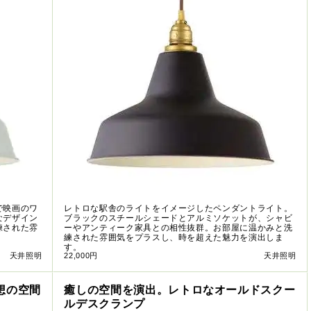
で映画のワ
レトロな駅舎のライトをイメージしたペンダントライト。
なデザイン
ブラックのスチールシェードとアルミソケットが、シャビ
練された雰
ーやアンティーク家具との相性抜群。お部屋に温かみと洗
練された雰囲気をプラスし、時を超えた魅力を演出しま
す。
天井照明
22,000円
天井照明
想の空間
癒しの空間を演出。レトロなオールドスクー
ルデスクランプ