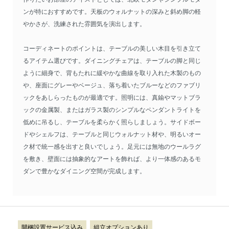
ンが特におすすめです。天板のウォルナットの深みと斜め脚の軽
やかさが、洗練された雰囲気を演出します。
コーディネートのポイントは、テーブルの美しい木目を引き立て
るアイテム選びです。ダイニングチェアは、テーブルの脚と同じ
ように細身で、背もたれに緩やかな曲線を取り入れた木製のもの
や、座面にグレーやベージュ、落ち着いたブルーなどのファブリ
ックをあしらったものが最適です。照明には、真鍮やマットブラ
ックの金属製、またはガラス製のシンプルなペンダントライトを
低めに吊るし、テーブルを柔らかく照らしましょう。サイドボー
ドやシェルフは、テーブルと同じウォルナット材や、明るいオー
ク材で統一感を出すと良いでしょう。足元には無地のウールラグ
を敷き、壁面には抽象的なアートを飾れば、より一体感のあるモ
ダンで豊かなダイニング空間が完成します。
開梱設置サービス込み
組立オプションあり