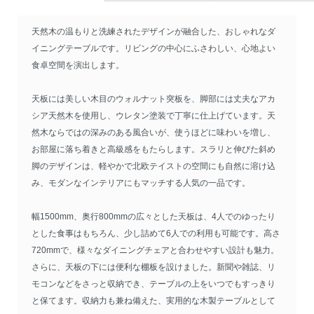
天然木の温もりと洗練されたデザインが融合した、おしゃれなダ
イニングテーブルです。リビングの中心にふさわしい、心地よい
食卓空間を演出します。
天板には美しい木目のウォルナット突板を、脚部には丈夫なアカ
シア天然木を使用し、ウレタン塗装で丁寧に仕上げています。天
然木ならではの深みのある風合いが、使うほどに味わいを増し、
お部屋に落ち着きと高級感をもたらします。スラリと伸びた斜め
脚のデザインは、軽やかで北欧テイストの空間にも自然に溶け込
み、モダンなインテリアにもマッチする人気の一品です。
幅1500mm、奥行800mmの広々とした天板は、4人でのゆったり
とした食事はもちろん、少し詰めて6人での利用も可能です。高さ
720mmで、様々なダイニングチェアと合わせやすい設計も魅力。
さらに、天板の下には便利な棚板を設けました。新聞や雑誌、リ
モコンなどをさっと収納でき、テーブルの上をいつでもすっきり
と保てます。収納力も兼ね備えた、実用的な木製テーブルとして