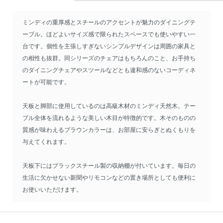
ミンディの重厚感とスチールのアクセントが魅力のダイニングテ
ーブル。ほどよいサイズ感で限られたスペースでも使いやすい一
台です。個性を主張しすぎないシンプルデザインは周囲の家具と
の相性も抜群。同シリーズのチェアはもちろんのこと、お手持ち
のダイニングチェアやスツールなどとも違和感のないコーディネ
ートが可能です。
天板と脚部に使用しているのは高級木材のミンディ天然木。テー
ブル全体を流れるような美しい木目が特徴的です。木そのものの
質感が味わえるブラウンカラーは、お部屋に安らぎとぬくもりを
与えてくれます。
天板下にはブラックスチール製の収納棚が付いています。毎日の
生活に欠かせない新聞やリモコンなどの置き場所としても便利に
お使いいただけます。