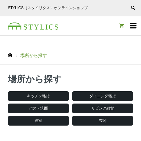
STYLICS（スタイリクス）オンラインショップ


場所から探す
場所から探す
キッチン雑貨
ダイニング雑貨
バス・洗面
リビング雑貨
寝室
玄関