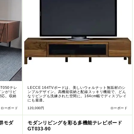
050テレ
LECCE 164TVボードは、美しいウォルナット無垢材のシ
インがリビ
ンプルデザイン。高機能収納と配線スッキリ機能で、どん
対応。収納
なリビングも洗練された空間に。164cm幅でディスプレイ
にも最適。
ローボード
120,000円
ローボード
群モダ
モダンリビングを彩る多機能テレビボード
GT033-90