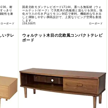
236。耐
国産北欧モダンテレビボードLT144。選べる無垢材（ウォ
もすっきり
ールナット/オーク）で天然木の高級感と温もりを演出。強
機能性を兼
化ガラスの引き戸はリモコン対応で便利。機能的な引き出
しと掃除しやすい脚高設計で、上質なリビング空間を創造
します。
ローボード
159,500円
ローボード
しいテレ
ウォルナット木目の北欧風コンパクトテレビ
ボード