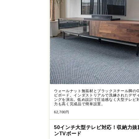
ウォールナット無垢材とブラックスチール脚のGT
ビボード。インダストリアルで洗練されたデザ
ングを演出。低め設計で圧迫感なく大型テレビ
力も高く完成品で簡単設置。
62,700円
50インチ大型テレビ対応！収納力抜
ンTVボード