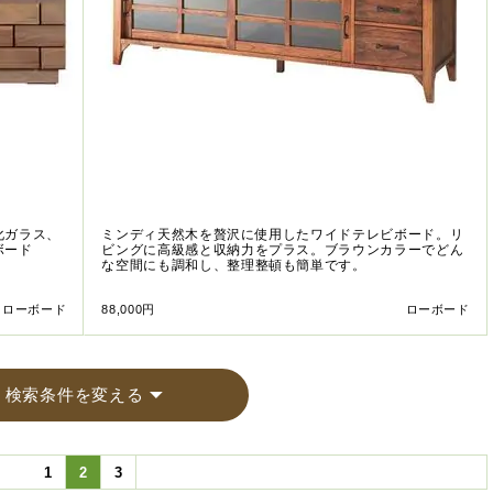
化ガラス、
ミンディ天然木を贅沢に使用したワイドテレビボード。リ
ボード
ビングに高級感と収納力をプラス。ブラウンカラーでどん
な空間にも調和し、整理整頓も簡単です。
ローボード
88,000円
ローボード
検索条件を変える
1
2
3