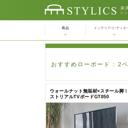
家具
レン
商品
インテリアコｰディネ
おすすめローボード : 2
ウォールナット無垢材×スチール脚
ストリアルTVボードGT050