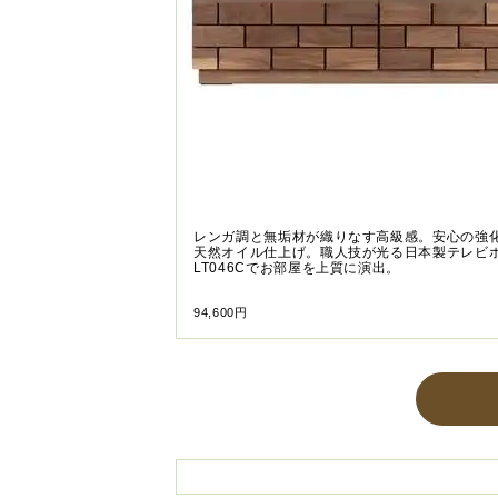
レンガ調と無垢材が織りなす高級感。安心の強
天然オイル仕上げ。職人技が光る日本製テレビ
LT046Cでお部屋を上質に演出。
94,600円