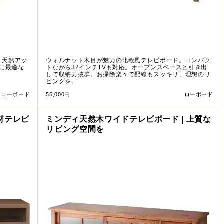
。天然アッ
ウォルナット木目が魅力の北欧風テレビボード。コンパク
Vに最適な
トながら32インチTVも対応。オープンスペースと引き出
しで収納力抜群。お掃除楽々で配線もスッキリ、理想のリ
ビングを。
ローボード
55,000円
ローボード
材テレビ
ミンディ天然木ワイドテレビボード | 上質な
リビング空間を