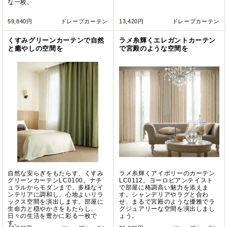
な一枚。
59,840円
ドレープカーテン
13,420円
ドレープカーテン
くすみグリーンカーテンで自然
ラメ糸輝くエレガントカーテン
と癒やしの空間を
で宮殿のような空間を
自然な安らぎをもたらす、くすみ
ラメ糸輝くアイボリーのカーテン
グリーンカーテンLC0100。ナチ
LC0112。ヨーロピアンテイスト
ュラルからモダンまで、多様なイ
で部屋に格調高い魅力を添えま
ンテリアに調和し、心地よいリラ
す。シャンデリアやラグと合わ
ックス空間を演出します。部屋に
せ、まるで宮殿のような優雅でラ
生命力と穏やかさをもたらし、
グジュアリーな空間を演出しまし
日々の生活を豊かに彩る一枚で
ょう。
す。