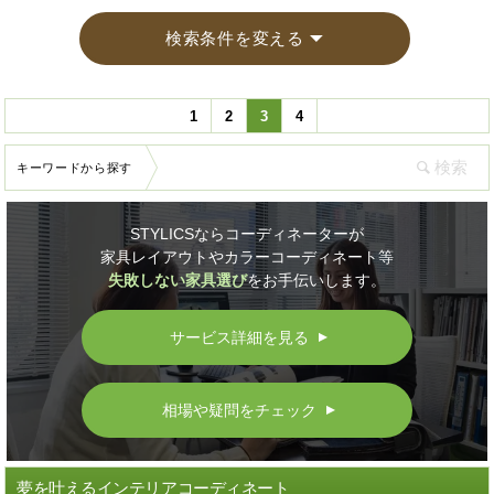
検索条件を変える
1
2
3
4
キーワードから探す
STYLICSならコーディネーターが
家具レイアウトやカラーコーディネート等
失敗しない家具選び
をお手伝いします。
サービス詳細を見る
▲
相場や疑問をチェック
▲
夢を叶えるインテリアコーディネート