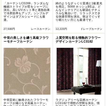
「カーテン LC0269」ランダムな
綿のようなざっくり質感と1級遮光
極細ストライプが窓をシャープに
を両立。5088 ホッシュBEは、ど
演出。高いUVカット率と遮熱効果
んなインテリアにも馴染むナチュ
で冷房効率もアップ。シンプルデ
ラルな風合いで、リラックスでき
ザインはダブルシェードにも最
る快適空間を演出。朝までぐっす
適。
り眠りたい方にも最適です。
27,500円
レースカーテン
12,223円
ドレープカーテン
中世の美しさを纏う高級フラワ
上質空間を彩る情熱的フラワー
ーモチーフカーテン
デザインカーテンLC0182
中世芸術に触発されたフラワーモ
ラグジュアリーな花柄カーテン
チーフが織りなす高級カーテン。
LC0182で理想の空間を演出。情