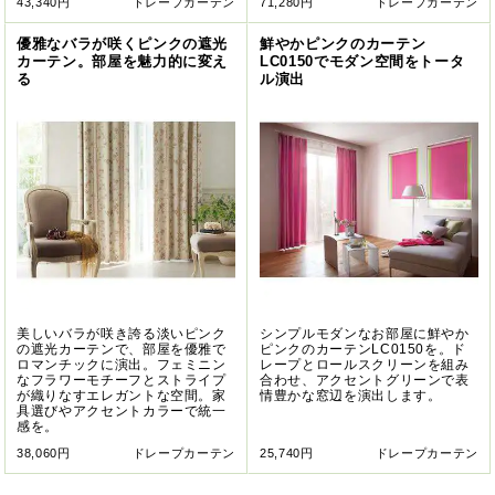
43,340円
ドレープカーテン
71,280円
ドレープカーテン
優雅なバラが咲くピンクの遮光
鮮やかピンクのカーテン
カーテン。部屋を魅力的に変え
LC0150でモダン空間をトータ
る
ル演出
美しいバラが咲き誇る淡いピンク
シンプルモダンなお部屋に鮮やか
の遮光カーテンで、部屋を優雅で
ピンクのカーテンLC0150を。ド
ロマンチックに演出。フェミニン
レープとロールスクリーンを組み
なフラワーモチーフとストライプ
合わせ、アクセントグリーンで表
が織りなすエレガントな空間。家
情豊かな窓辺を演出します。
具選びやアクセントカラーで統一
感を。
38,060円
ドレープカーテン
25,740円
ドレープカーテン