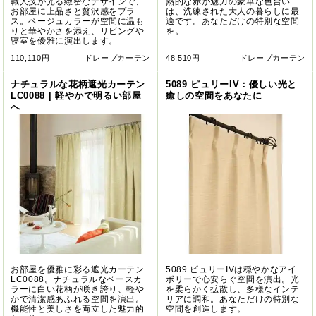
職人技が光る緻密なデザインで、
熱的な赤が魅力の豪華な色合い
お部屋に上品さと贅沢感をプラ
は、洗練された大人の暮らしに最
ス。ベージュカラーが空間に温も
適です。あなただけの特別な空間
りと華やかさを添え、リビングや
を。
寝室を優雅に演出します。
110,110円
ドレープカーテン
48,510円
ドレープカーテン
ナチュラルな花柄遮光カーテン
5089 ピュリーIV：優しい光と
LC0088 | 軽やかで明るい部屋
癒しの空間をあなたに
へ
お部屋を優雅に彩る遮光カーテン
5089 ピュリーIVは穏やかなアイ
LC0088。ナチュラルなベースカ
ボリーで心安らぐ空間を演出。光
ラーに白い花柄が咲き誇り、軽や
を柔らかく拡散し、多様なインテ
かで清潔感あふれる空間を演出。
リアに調和。あなただけの特別な
機能性と美しさを両立した魅力的
空間を創造します。