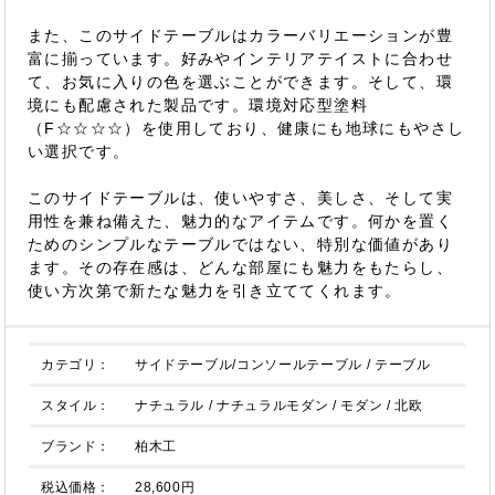
また、このサイドテーブルはカラーバリエーションが豊
富に揃っています。好みやインテリアテイストに合わせ
て、お気に入りの色を選ぶことができます。そして、環
境にも配慮された製品です。環境対応型塗料
（F☆☆☆☆）を使用しており、健康にも地球にもやさし
い選択です。
このサイドテーブルは、使いやすさ、美しさ、そして実
用性を兼ね備えた、魅力的なアイテムです。何かを置く
ためのシンプルなテーブルではない、特別な価値があり
ます。その存在感は、どんな部屋にも魅力をもたらし、
使い方次第で新たな魅力を引き立ててくれます。
カテゴリ：
サイドテーブル/コンソールテーブル
/
テーブル
スタイル：
ナチュラル
/
ナチュラルモダン
/
モダン
/
北欧
ブランド：
柏木工
税込価格：
28,600円