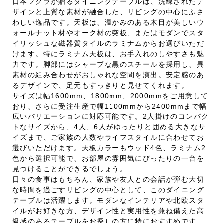
日本フクラが贈るダイニングテーブルは、洗練されたデ
ザインと上質な素材が融合した、リビングの中心にふさ
わしい逸品です。天板は、温かみのある木目が美しいウ
ォールナット材やオーク材の突板、またはモダンでスタ
イリッシュな磁器質タイルのラミナムからお選びいただ
けます。特にラミナム天板は、お手入れのしやすさも魅
力です。脚部にはシャープな黒のスチールを採用し、異
素材の組み合わせがおしゃれな空間を演出。安定感のあ
るデザインで、足元もすっきりと見せてくれます。
サイズは幅1600mm、1800mm、2000mmをご用意して
おり、さらに受注生産で幅1100mmから2400mmまで幅
広いバリエーションに対応可能です。2人掛けのコンパク
トなサイズから、4人、6人がゆったりと囲める大きなサ
イズまで、ご家族の人数やライフスタイルに合わせてお
選びいただけます。天板カラーもウッド4色、ラミナム2
色から選択可能で、お部屋の雰囲気にぴったりの一台を
見つけることができるでしょう。
日々の食事はもちろん、家族や友人との会話が弾む大切
な時間を過ごすリビングの中心として、このダイニング
テーブルは活躍します。モダンなインテリアや北欧スタ
イルがお好きな方、デザイン性と実用性を兼ね備えた高
級感のあるテーブルをお探しの方に特におすすめです。