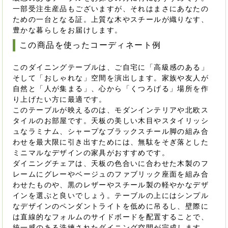
一部受注生産品もございますが、それはまさにあなたの
ための一台となる証。上質な木やスチールが織りなす、
豊かな暮らしをお届けします。
この商品を使ったコーディネート例
このダイニングテーブルは、ご自宅に「高級感のある」
そして「おしゃれな」空間を演出します。家族や友人が
自然と「人が集まる」、心から「くつろげる」場所を作
り上げたい方に最適です。
このテーブルが映えるのは、モダンインテリアや北欧ス
タイルのお部屋です。天板の美しい木目やスタイリッシ
ュなラミナム、シャープなブラックスチール脚の組み合
わせを最大限に引き出すためには、無駄をそぎ落とした
ミニマルなデザインの家具がおすすめです。
ダイニングチェアは、天板の色合いに合わせた木製のフ
レームにグレーやベージュのファブリック座面を組み合
わせたものや、黒のレザーやスチール製の軽やかなデザ
インを選ぶと良いでしょう。テーブルの上にはシンプル
なデザインのペンダントライトを低めに吊るし、壁際に
は直線的なフォルムのサイドボードを配置することで、
統一感のある洗練されたダイニング空間が完成します。