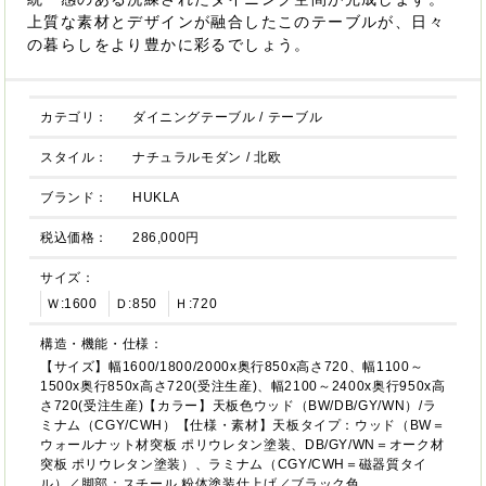
上質な素材とデザインが融合したこのテーブルが、日々
の暮らしをより豊かに彩るでしょう。
カテゴリ：
ダイニングテーブル
/
テーブル
スタイル：
ナチュラルモダン
/
北欧
ブランド：
HUKLA
税込価格：
286,000円
サイズ：
Ｗ:1600
Ｄ:850
Ｈ:720
構造・機能・仕様：
【サイズ】幅1600/1800/2000x奥行850x高さ720、幅1100～
1500x奥行850x高さ720(受注生産)、幅2100～2400x奥行950x高
さ720(受注生産)【カラー】天板色ウッド（BW/DB/GY/WN）/ラ
ミナム（CGY/CWH）【仕様・素材】天板タイプ：ウッド（BW＝
ウォールナット材突板 ポリウレタン塗装、DB/GY/WN＝オーク材
突板 ポリウレタン塗装）、ラミナム（CGY/CWH＝磁器質タイ
ル）／脚部：スチール 粉体塗装仕上げ／ブラック色