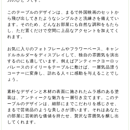
力のひとつです。
このテーブルのデザインは、まるで外国映画のセットか
ら飛び出してきたようなシンプルさと洗練さを備えてい
ます。そのため、どんなお部屋にも自然な調和をもたら
し、ただ置くだけで空間に上品なアクセントを加えてく
れます。
お気に入りのフォトフレームやフラワーベース、キャン
ドルホルダーをディスプレイして、独自の雰囲気を演出
するのにも適しています。例えばアンティークヨーロッ
パレースのドイリーをテーブルに敷けば、一層気品漂う
コーナーに変身し、訪れる人々に感動を与えることでし
ょう。
素朴なデザインと木材の表面に施されたムラ感のある塗
装は、アンティークな魅力を一層引き立てます。このテ
ーブルのデザインは、細部にまでこだわりを感じさせ、
まるで芸術品のような美しさが漂います。それはあなた
の部屋に芸術的な価値を持たせ、贅沢な雰囲気を醸し出
してくれます。