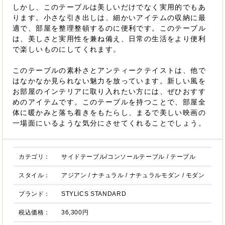
しかし、このテーブルは美しいだけでなく実用的でもあ
ります。小さな引き出しは、細かいアイテムの収納に最
適で、部屋を整理整頓するのに便利です。このテーブル
は、美しさと実用性を兼ね備え、日常の生活をより便利
で楽しいものにしてくれます。
このテーブルの素朴さとアンティークテイストは、他で
はなかなか見られない魅力を放っています。新しい風を
お部屋のインテリアに取り入れたい方には、ぜひおすす
めのアイテムです。このテーブルを持つことで、部屋全
体に暖かみと落ち着きをもたらし、まるで美しい映画の
一場面にいるような気分にさせてくれることでしょう。
カテゴリ：
サイドテーブル/コンソールテーブル
/
テーブル
スタイル：
アジアン
/
ナチュラル
/
ナチュラルモダン
/
モダン
ブランド：
STYLICS STANDARD
税込価格：
36,300円