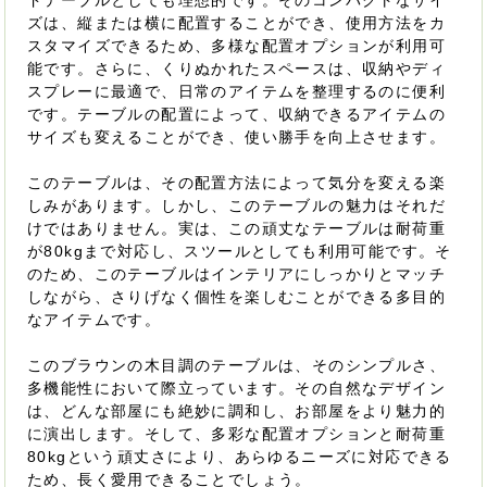
ドテーブルとしても理想的です。そのコンパクトなサイ
ズは、縦または横に配置することができ、使用方法をカ
スタマイズできるため、多様な配置オプションが利用可
能です。さらに、くりぬかれたスペースは、収納やディ
スプレーに最適で、日常のアイテムを整理するのに便利
です。テーブルの配置によって、収納できるアイテムの
サイズも変えることができ、使い勝手を向上させます。
このテーブルは、その配置方法によって気分を変える楽
しみがあります。しかし、このテーブルの魅力はそれだ
けではありません。実は、この頑丈なテーブルは耐荷重
が80kgまで対応し、スツールとしても利用可能です。そ
のため、このテーブルはインテリアにしっかりとマッチ
しながら、さりげなく個性を楽しむことができる多目的
なアイテムです。
このブラウンの木目調のテーブルは、そのシンプルさ、
多機能性において際立っています。その自然なデザイン
は、どんな部屋にも絶妙に調和し、お部屋をより魅力的
に演出します。そして、多彩な配置オプションと耐荷重
80kgという頑丈さにより、あらゆるニーズに対応できる
ため、長く愛用できることでしょう。