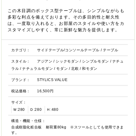
この木目調のボックス型テーブルは、シンプルながらも
多彩な利点を備えております。その多目的性と耐久性
は、一度取り入れると、お部屋のスタイルや使い方をカ
スタマイズしやすく、常に新鮮な魅力を提供します。
カテゴリ：
サイドテーブル/コンソールテーブル
/
テーブル
スタイル：
アジアン
/
シックモダン
/
シンプルモダン
/
ナチュ
ラル
/
ナチュラルモダン
/
モダン
/
北欧
/
和モダン
ブランド：
STYLICS VALUE
税込価格：
16,500円
サイズ：
Ｗ:280
Ｄ:280
Ｈ:480
構造・機能・仕様：
合成樹脂化粧合板 耐荷重80kg ※スツールとしても使用できま
す。