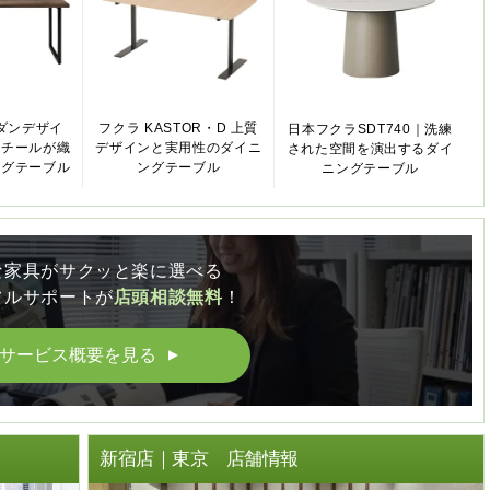
ダンデザイ
フクラ KASTOR・D 上質
日本フクラSDT740｜洗練
スチールが織
デザインと実用性のダイニ
された空間を演出するダイ
ングテーブル
ングテーブル
ニングテーブル
な家具がサクッと楽に選べる
フルサポートが
店頭相談無料
！
サービス概要を見る
▲
ト
新宿店｜東京 店舗情報