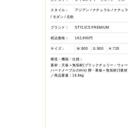
スタイル：
アジアン
/
ナチュラル
/
ナチュ
/
モダン
/
北欧
ブランド：
STYLICS PREMIUM
税込価格：
162,800円
サイズ：
Ｗ:800
Ｄ:800
Ｈ:720
構造・機能・仕様：
素材：天板＝無垢材(ブラックチェリー・ウォ
ハードメープルのmix) 脚・幕板＝無垢材(3素材
／商品重量：16.8kg