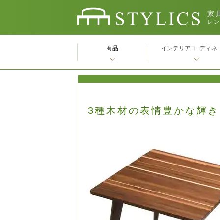
家具
レン
商品
インテリアコｰディネ
3種木材の表情豊かな輝