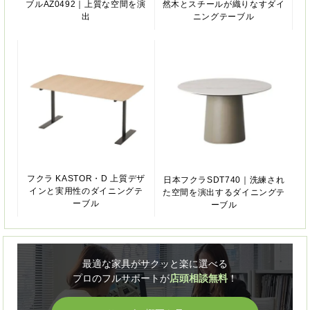
ブルAZ0492｜上質な空間を演
然木とスチールが織りなすダイ
出
ニングテーブル
フクラ KASTOR・D 上質デザ
日本フクラSDT740｜洗練され
インと実用性のダイニングテ
た空間を演出するダイニングテ
ーブル
ーブル
最適な家具がサクッと楽に選べる
プロのフルサポートが
店頭相談無料
！