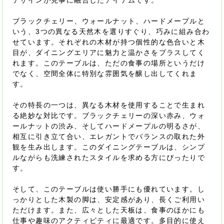
デザインが見事に融合したアイテムです。
ブラックチェリー、ウォールナット、ハードメープルと
いう、3つの異なる天然木を選りすぐり、巧みに組み合わ
せています。それぞれの木材が持つ個性的な色合いと木
目が、ダイニングエリアに魅力と温かさをプラスしてく
れます。このテーブルは、ただの食事の場所というだけ
でなく、空間全体に特別な雰囲気を醸し出してくれま
す。
その特長の一つは、異なる木材を使用することで生まれ
る絶妙な対比です。ブラックチェリーの深い赤み、ウォ
ールナットの渋み、そしてハードメープルの明るさが、
相互に引き立て合い、エレガントでバランスの取れた外
観を生み出します。このダイニングテーブルは、シンプ
ルながらも洗練されたスタイルを求める方にぴったりで
す。
そして、このテーブルは使い勝手にも優れています。し
っかりとした木製の脚は、安定感があり、長くご利用い
ただけます。また、広々とした天板は、食事のほかにも
仕事や趣味のアクティビティに最適です。多目的に使え