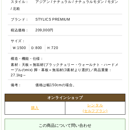
スタイル：
アジアン
/
ナチュラル
/
ナチュラルモダン
/
モダン
/
北欧
ブランド：
STYLICS PREMIUM
税込価格：
209,000円
サイズ：
Ｗ:1500
Ｄ:800
Ｈ:720
構造・機能・仕様：
素材：天板＝無垢材(ブラックチェリー・ウォールナト・ハードメ
ープルのmix) 脚・幕板＝無垢材(3素材より選択)／商品重量：
27.1kg～
備考：
価格は幅150cmの場合。
オンラインショップ
レンタル
購入
(セルフプラン)
この商品について問い合わせ