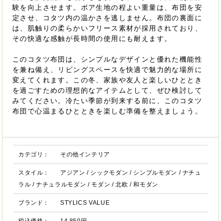
験を向上させます。ボア生地の程よい重量は、布団を安
定させ、コタツ内の温かさを逃しません。布団の裏面に
は、肌触りの柔らかいフリース素材が採用されており、
その快適な感触が長時間の使用にも耐えます。
このコタツ布団は、シンプルなデザインと優れた機能性
を兼ね備え、リビングスペースを快適で魅力的な場所に
変えてくれます。この冬、家族や友人と楽しいひととき
を過ごすための理想的なアイテムとして、ぜひ検討して
みてください。冷たい季節が到来する前に、このコタツ
布団で心温まるひとときを楽しむ準備を整えましょう。
カテゴリ：
その他インテリア
スタイル：
アジアン
/
シックモダン
/
シンプルモダン
/
ナチュ
ラル
/
ナチュラルモダン
/
モダン
/
北欧
/
和モダン
ブランド：
STYLICS VALUE