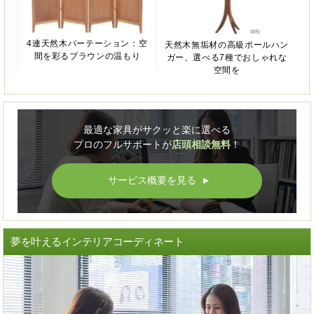
4連天然木パーテーション：空
天然木無垢材の高級ポールハン
間を彩るブラウンの温もり
ガー、選べる7種でおしゃれな
空間を
最適な家具がサクッと楽に選べる
プロのフルサポートが
店頭相談無料
！
サービス概要を見る
▲
夢を叶えるインテリアコーディネート