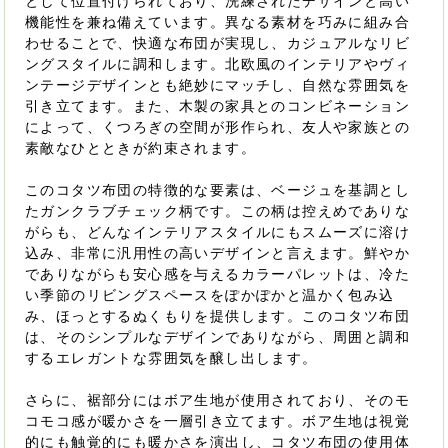
として位置付けられており、洗練されたデザインと高い
機能性を兼ね備えています。異なる素材を巧みに組み合
わせることで、快適な布団が実現し、カジュアルなリビ
ングスタイルに調和します。北欧風のインテリアやヴィ
ンテージデザインとも絶妙にマッチし、自然な雰囲気を
引き立てます。また、木製の家具とのコンビネーション
によって、くつろぎの空間が形作られ、友人や家族との
素敵なひとときが約束されます。
このコタツ布団の特徴的な要素は、ベージュを基調とし
たガンクラブチェック柄です。この柄は控えめでありな
がらも、どんなインテリアスタイルにもスムーズに溶け
込み、非常に汎用性の高いデザインと言えます。鮮やか
でありながらも安心感を与えるカラーパレットは、冷た
い季節のリビングスペースをぽかぽかと温かく包み込
み、ほっとするぬくもりを提供します。このコタツ布団
は、そのシンプルなデザインでありながら、周囲と調和
するエレガントな雰囲気を醸し出します。
さらに、裾部分にはボア生地が使用されており、そのモ
コモコ感が暖かさを一層引き立てます。ボア生地は視覚
的にも触覚的にも暖かさを演出し、コタツ布団の使用体