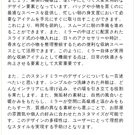
ましょう。裏側の棚板は、使い手にとって大変実用的な
デザイン要素となっています。バッグや小物を置くのに
最適なスペースを提供し、忙しい朝の身支度において必
要なアイテムを手元にすぐに取り出すことができます。
これにより、時間を節約し、スムーズに朝の準備を進め
ることができます。また、ミラーの中ほどに配置された
スライド式の小物入れは、日々のアクセサリーや時計、
香水などの小物を整理整頓するための便利な収納スペー
スとして活用できます。このように、ミラー自体が実用
的な収納アイテムとして機能する点は、日常の快適さを
向上させる要素として大変重要です。
また、このスタンドミラーのデザインについても一言述
べたいと思います。シンプルかつ洗練された外観は、ど
んなインテリアにも溶け込み、その場を引き立てる役割
を果たします。また、無垢材の素材は、自然の風合いと
暖かみをもたらし、ミラーが空間に高級感と温かみをも
たらす一方、質感の異なる素材から選ぶことで、お部屋
の雰囲気や個人の好みに合わせたカスタマイズが可能で
す。このデザインの多様性は、ユーザーにとって理想的
なスタイルを実現する手助けとなります。