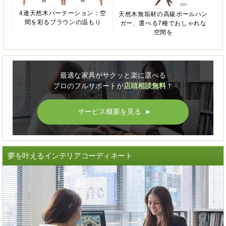
4連天然木パーテーション：空
天然木無垢材の高級ポールハン
間を彩るブラウンの温もり
ガー、選べる7種でおしゃれな
空間を
最適な家具がサクッと楽に選べる
プロのフルサポートが
店頭相談無料
！
サービス概要を見る
▲
夢を叶えるインテリアコーディネート