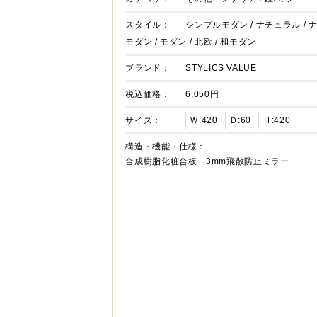
スタイル：
シンプルモダン
/
ナチュラル
/
モダン
/
モダン
/
北欧
/
和モダン
ブランド：
STYLICS VALUE
税込価格：
6,050円
サイズ：
Ｗ:420
Ｄ:60
Ｈ:420
構造・機能・仕様：
合成樹脂化粧合板 3mm飛散防止ミラー