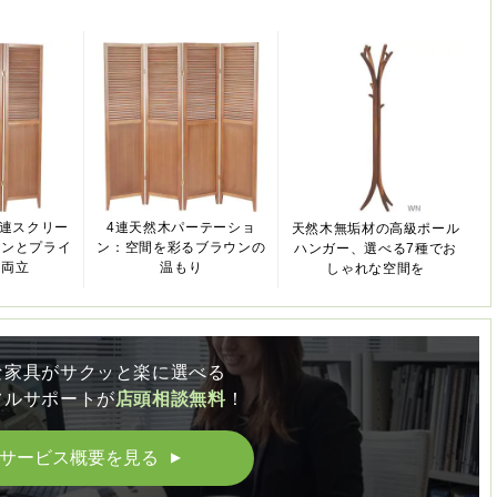
3連スクリー
4連天然木パーテーショ
天然木無垢材の高級ポール
インとプライ
ン：空間を彩るブラウンの
ハンガー、選べる7種でお
を両立
温もり
しゃれな空間を
な家具がサクッと楽に選べる
フルサポートが
店頭相談無料
！
サービス概要を見る
▲