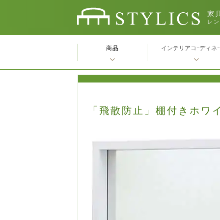
家具
レン
商品
インテリアコｰディネ
「飛散防止」棚付きホワ