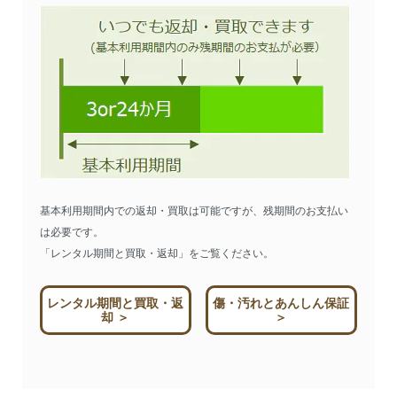
丈161〜180cm
2,679円
200円
272円
丈181〜200cm
1,271円
300円
286円
丈201〜220cm
1,872円
300円
297円
丈221〜240cm
2,387円
300円
307円
丈241〜260cm
2,987円
300円
319円
丈261〜280cm
1,495円
400円
330円
基本利用期間内での返却・買取は可能ですが、残期間のお支払い
丈281〜300cm
2,181円
400円
344円
は必要です。
「レンタル期間と買取・返却」をご覧ください。
レンタル期間と買取・返
傷・汚れとあんしん保証
却 ＞
＞