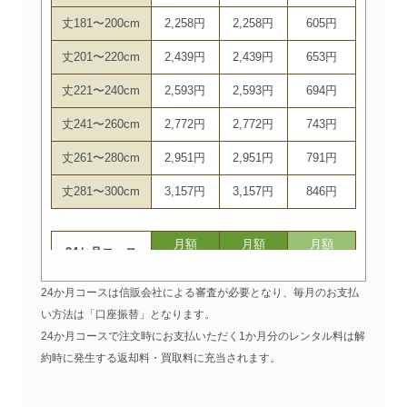
丈181〜200cm
2,258円
2,258円
605円
丈201〜220cm
2,439円
2,439円
653円
丈221〜240cm
2,593円
2,593円
694円
丈241〜260cm
2,772円
2,772円
743円
丈261〜280cm
2,951円
2,951円
791円
丈281〜300cm
3,157円
3,157円
846円
月額
月額
月額
24か月コース
（初月）
（〜12か月）
（12か月経過後）
丈〜100cm
2,540円
100円
229円
24か月コースは信販会社による審査が必要となり、毎月のお支払
い方法は「口座振替」となります。
丈101〜120cm
1,048円
200円
241円
24か月コースで注文時にお支払いただく1か月分のレンタル料は解
丈121〜140cm
1,563円
200円
251円
約時に発生する返却料・買取料に充当されます。
丈141〜160cm
2,077円
200円
261円