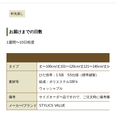
軒先渡し
お届けまでの日数
1週間〜10日程度
タイプ
丈〜100cm/丈101〜120cm/丈121〜140cm/丈141〜1
ひだ倍率：1.5倍 SS仕様（標準縫製）
素材等
組成：ポリエステル100％
ウォッシャブル
備考
サイズオーダー品ですので、ご注文時に備考欄で幅
メーカー/ブランド
STYLICS VALUE