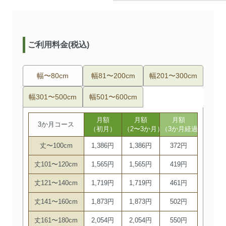
ご利用料金(税込)
幅〜80cm
幅81〜200cm
幅201〜300cm
幅301〜500cm
幅501〜600cm
月額
月額
月額
3か月コース
（初月）
（2〜3か月）
（3か月経過後）
丈〜100cm
1,386円
1,386円
372円
丈101〜120cm
1,565円
1,565円
419円
丈121〜140cm
1,719円
1,719円
461円
丈141〜160cm
1,873円
1,873円
502円
丈161〜180cm
2,054円
2,054円
550円