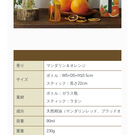
仕
香り
マンダリン＆オレンジ
ボトル：W5×D5×H10.5cm
サイズ
スティック：長さ22cm
ボトル：ガラス瓶
素材
スティック：ラタン
成分
天然精油（マンダリンレッド、ブラッドオレンジ
容量
90ml
重量
230g