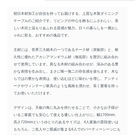
朝日木材加工が自信を持ってお届けする、上質な木製ダイニング
テーブルのご紹介です。リビングの中心を飾るにふさわしい、美
しい木目と温もりあふれる質感が魅力。日々の暮らしを一層おし
ゃれに彩る、おすすめの逸品です。
主材には、世界三大銘木の一つであるチーク材（突板部）と、耐
久性に優れたアカシアマンギウム材（無垢部）を贅沢に組み合わ
せて使用しています。異なる木材の組み合わせが、深みのある豊
かな表情を生み出し、まさに唯一無二の存在感を放ちます。木な
らではの豊かな表情は、使い込むほどに味わいを増し、アンティ
ークやヴィンテージ家具のような風格を漂わせ、長く愛着を持っ
てお使いいただけます。
デザインは、天板の角に丸みを持たせることで、小さなお子様が
いるご家庭でも安心して使える優しい仕上がりに。幅1700mm、
高さ720mmというゆとりのあるサイズは、4人家族の普段使いは
もちろん、ご友人やご親戚が集まる6人でのパーティーシーンにも