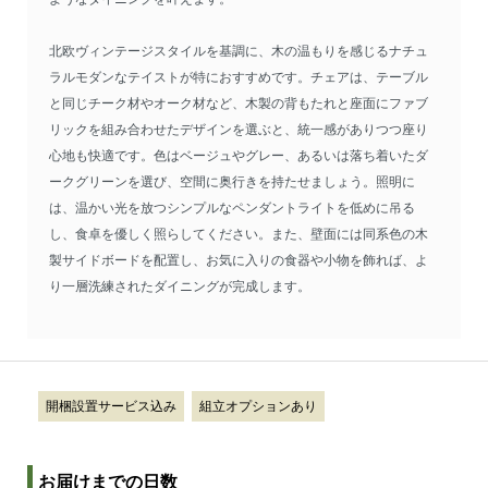
北欧ヴィンテージスタイルを基調に、木の温もりを感じるナチュ
ラルモダンなテイストが特におすすめです。チェアは、テーブル
と同じチーク材やオーク材など、木製の背もたれと座面にファブ
リックを組み合わせたデザインを選ぶと、統一感がありつつ座り
心地も快適です。色はベージュやグレー、あるいは落ち着いたダ
ークグリーンを選び、空間に奥行きを持たせましょう。照明に
は、温かい光を放つシンプルなペンダントライトを低めに吊る
し、食卓を優しく照らしてください。また、壁面には同系色の木
製サイドボードを配置し、お気に入りの食器や小物を飾れば、よ
り一層洗練されたダイニングが完成します。
開梱設置サービス込み
組立オプションあり
お届けまでの日数