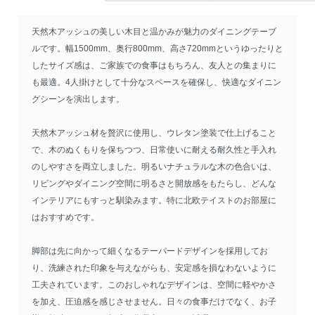
天然木アッシュの美しい木目と温かみが魅力のダイニングテーブ
ルです。幅1500mm、奥行800mm、高さ720mmというゆったりと
したサイズ感は、ご家族での食事はもちろん、友人との集まりに
も最適。4人掛けとして十分なスペースを確保し、快適なダイニン
グシーンを演出します。
天然木アッシュ材を贅沢に使用し、ウレタン塗装で仕上げること
で、木のぬくもりを保ちつつ、日常使いに耐える耐久性と手入れ
のしやすさを両立しました。明るいナチュラルな木の色合いは、
リビングやダイニング空間に明るさと開放感をもたらし、どんな
インテリアにもすっと馴染みます。特に北欧テイストのお部屋に
はおすすめです。
脚部は先に向かって細くなるテーパードデザインを採用してお
り、洗練された印象を与えながらも、安定感を損なわないように
工夫されています。このおしゃれなデザインは、空間に軽やかさ
を加え、圧迫感を感じさせません。日々の食事だけでなく、お子