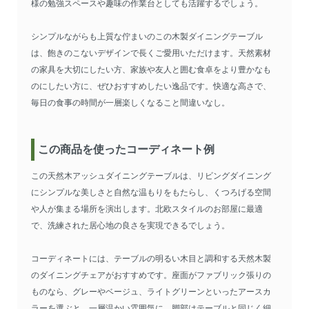
様の勉強スペースや趣味の作業台としても活躍するでしょう。
シンプルながらも上質な佇まいのこの木製ダイニングテーブル
は、飽きのこないデザインで長くご愛用いただけます。天然素材
の家具を大切にしたい方、家族や友人と囲む食卓をより豊かなも
のにしたい方に、ぜひおすすめしたい逸品です。快適な高さで、
毎日の食事の時間が一層楽しくなること間違いなし。
この商品を使ったコーディネート例
この天然木アッシュダイニングテーブルは、リビングダイニング
にシンプルな美しさと自然な温もりをもたらし、くつろげる空間
や人が集まる場所を演出します。北欧スタイルのお部屋に最適
で、洗練された居心地の良さを実現できるでしょう。
コーディネートには、テーブルの明るい木目と調和する天然木製
のダイニングチェアがおすすめです。座面がファブリック張りの
ものなら、グレーやベージュ、ライトグリーンといったアースカ
ラーを選ぶと、一層温かい雰囲気に。脚部はテーブルと同じく細