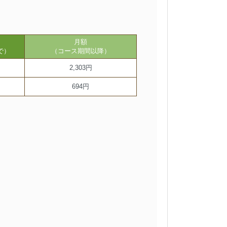
月額
で）
（コース期間以降）
2,303円
694円
。