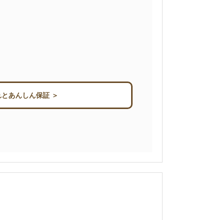
とあんしん保証 ＞
）