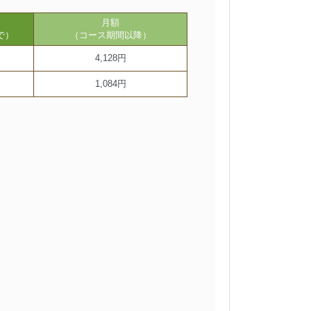
月額
で）
（コース期間以降）
4,128円
1,084円
。