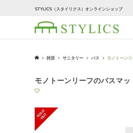
STYLICS（スタイリクス）オンラインショップ
雑貨
サニタリー
バス
モノトーンリ
モノトーンリーフのバスマッ
S
L
D
O
U
O
T