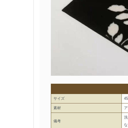
サイズ
4
素材
ア
洗
備考
な