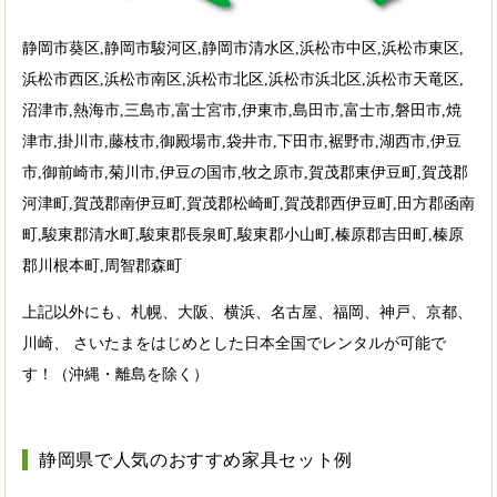
静岡市葵区,静岡市駿河区,静岡市清水区,浜松市中区,浜松市東区,
浜松市西区,浜松市南区,浜松市北区,浜松市浜北区,浜松市天竜区,
沼津市,熱海市,三島市,富士宮市,伊東市,島田市,富士市,磐田市,焼
津市,掛川市,藤枝市,御殿場市,袋井市,下田市,裾野市,湖西市,伊豆
市,御前崎市,菊川市,伊豆の国市,牧之原市,賀茂郡東伊豆町,賀茂郡
河津町,賀茂郡南伊豆町,賀茂郡松崎町,賀茂郡西伊豆町,田方郡函南
町,駿東郡清水町,駿東郡長泉町,駿東郡小山町,榛原郡吉田町,榛原
郡川根本町,周智郡森町
上記以外にも、札幌、大阪、横浜、名古屋、福岡、神戸、京都、
川崎、 さいたまをはじめとした日本全国でレンタルが可能で
す！（沖縄・離島を除く）
静岡県で人気のおすすめ家具セット例