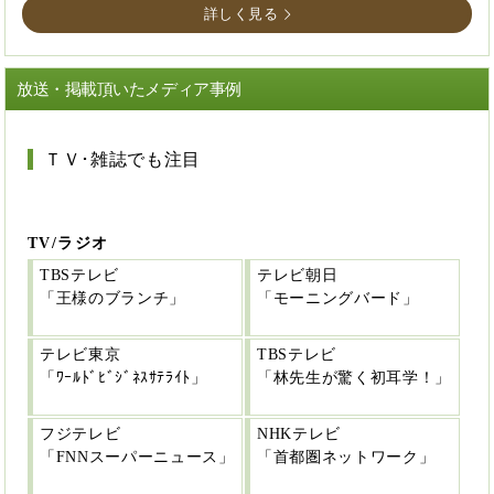
詳しく見る
放送・掲載頂いたメディア事例
ＴＶ･雑誌でも注目
TV/ラジオ
TBSテレビ
テレビ朝日
「王様のブランチ」
「モーニングバード」
テレビ東京
TBSテレビ
「ﾜｰﾙﾄﾞﾋﾞｼﾞﾈｽｻﾃﾗｲﾄ」
「林先生が驚く初耳学！」
フジテレビ
NHKテレビ
「FNNスーパーニュース」
「首都圏ネットワーク」