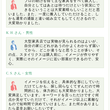
プロの助けを得て主な家具をすべて購入し、
自分としてはあとは待つだけという状況にで
きるということは大変素晴らしいことだと思
いました。また、一度に搬入していただけること、し
かも通常の通販と違い組み立てもしてくださるので、
大変助かりました。
K.H.さん・男性
大型家具店では実物が見られるのはよいが、
自分の家にどれがあうのかよくわからず届い
てから、どこか違うなと思うことが多い。そ
の点、スタイリクスは購入前に、イメージが作りやす
く、実際にそのイメージに近い部屋ができるので、安
心。
C.S.さん・女性
イメージを伝えると、具体的な形にしていた
だけてしかも、探し回らなくてすんだので時
間的にも、体力的にも大変助かりました。大
変満足しています。キーワードを言っただけですぐ何
点か見せていただけて、それがイメージ以上に素敵な
もので短時間で決めていけました。また何かありまし
たら是非お願いしたいです。