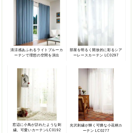
清涼感あふれるライトブルーカ
部屋を明るく開放的に彩るシア
ーテンで理想の空間を演出
ーレースカーテン LC0297
窓辺に小鳥が訪れたような刺
光沢刺繍が輝く可憐な小花柄カ
繍。可愛いカーテンLC0192
ーテン LC0277