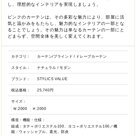
し、理想的なインテリアを実現しましょう。
ピンクのカーテンは、その多彩な魅力により、部屋に活
気と温かみをもたらし、魅力的なインテリアの一部とな
ることでしょう。その魅力は単なるカーテンの一部にと
どまらず、空間全体を美しく変えてくれます。
カテゴリ：
カーテン/ブラインド
/
ドレープカーテン
スタイル：
ナチュラル
/
モダン
ブランド：
STYLICS VALUE
税込価格：
25,740円
サイズ：
Ｗ:2000
Ｈ:2000
構造・機能・仕様：
組成：タテ＝ポリエステル100、ヨコ＝ポリエステル100／機
能：ウォッシャブル、遮光、防炎