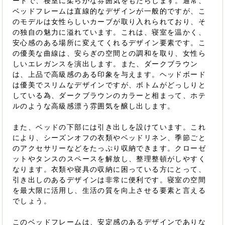
ードで、寝室に柔らかな雰囲気をもたらします。通常、
ベッドフレームは直線的なデザインが一般的ですが、こ
のモデルは女性らしいカーブが取り入れられており、そ
の独自の魅力に溢れています。これは、寝室を温かく、
安心感のある場所に変えてくれるデザイン要素です。こ
の優美な曲線は、安らぎの空間との調和を取り、女性ら
しいエレガンスを演出します。また、ダークブラウン
は、上品で高級感のある印象を与えます。ヘッドボード
は優美でスリムなデザインですが、ボトムがどっしりと
している為、ダークブラウンのカラーと相まって、ホテ
ルのような高級感漂う雰囲気を醸し出します。
また、ベッドの下部には引き出しを設けています。これ
により、シーズンオフの衣類やベッドリネン、季節ごと
のアクセサリーなどをたっぷり収納できます。クローゼ
ットやタンスのスペースを解放し、整理整頓がしやすく
なります。衣類や寝具の収納に困っている方にとって、
引き出しのあるデザインは非常に便利です。寝室の空間
を最大限に活用し、生活の質を向上させる要素と言える
でしょう。
このベッドフレームは、安定感のあるデザインでありな