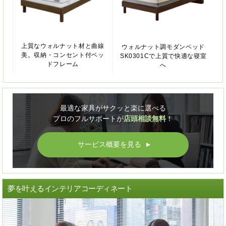
上質なウォルナット材と曲線
ウォルナット調モダンベッド
美。収納・コンセント付ベッ
SK0301Cで上質で快適な寝室
ドフレーム
へ
最適な家具がサクッと楽に選べる
プロのフルサポートが
店頭相談無料
！
サービス概要を見る
▲
夢を叶えるインテリアコーディネート