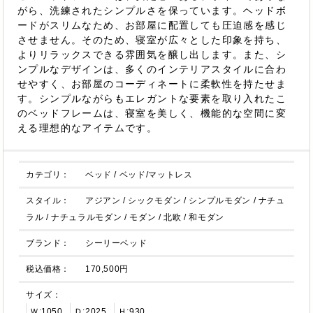
がら、洗練されたシンプルさを保っています。ヘッドボ
ードがスリムなため、お部屋に配置しても圧迫感を感じ
させません。そのため、寝室が広々とした印象を持ち、
よりリラックスできる雰囲気を醸し出します。また、シ
ンプルなデザインは、多くのインテリアスタイルに合わ
せやすく、お部屋のコーディネートに柔軟性を持たせま
す。シンプルながらもエレガントな要素を取り入れたこ
のベッドフレームは、寝室を美しく、機能的な空間に変
える理想的なアイテムです。
カテゴリ：
ベッド
/
ベッド/マットレス
スタイル：
アジアン
/
シックモダン
/
シンプルモダン
/
ナチュ
ラル
/
ナチュラルモダン
/
モダン
/
北欧
/
和モダン
ブランド：
シーリーベッド
税込価格：
170,500円
サイズ：
Ｗ:1050
Ｄ:2025
Ｈ:930