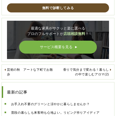
無料で診断してみる
最適な家具がサクッと楽に選べる
プロのフルサポートが
店頭相談無料
！
サービス概要を見る
▲
芸術の秋 アートな下町でお散
香りで気分まで変わる！暮らし
歩
の中で楽しむアロマ(2)
最新の記事
お手入れ不要のグリーンと涼やかに暮らしませんか？
普段の暮らしも来客時も心地よい。リビング作りアイディア