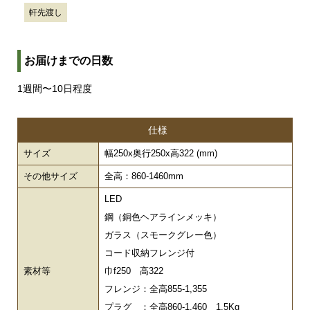
軒先渡し
お届けまでの日数
1週間〜10日程度
仕様
サイズ
幅250x奥行250x高322 (mm)
その他サイズ
全高：860-1460mm
LED
鋼（銅色ヘアラインメッキ）
ガラス（スモークグレー色）
コード収納フレンジ付
素材等
巾f250 高322
フレンジ：全高855-1,355
プラグ ：全高860-1,460 1.5Kg